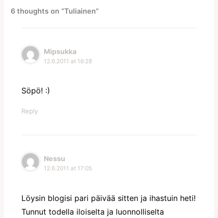
6 thoughts on “Tuliainen”
Mipsukka
12.6.2011 at 16:28
Söpö! :)
Reply
Nessu
12.6.2011 at 17:05
Löysin blogisi pari päivää sitten ja ihastuin heti!
Tunnut todella iloiselta ja luonnolliselta