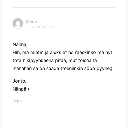
Mona
13.6.2011 at 15:17
Nanna,
Hih, mä mietin ja aluks et no raaskinko mä nyt
tota hikipyyhkeenä pitää, mut toisaalta
ihanahan se on saada treeniinkin söpö pyyhe;)
Jonttu,
Niinpä:)
Reply