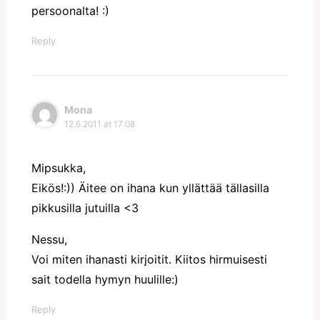
persoonalta! :)
Reply
Mona
12.6.2011 at 17:08
Mipsukka,
Eikös!:)) Äitee on ihana kun yllättää tällasilla
pikkusilla jutuilla <3
Nessu,
Voi miten ihanasti kirjoitit. Kiitos hirmuisesti
sait todella hymyn huulille:)
Reply