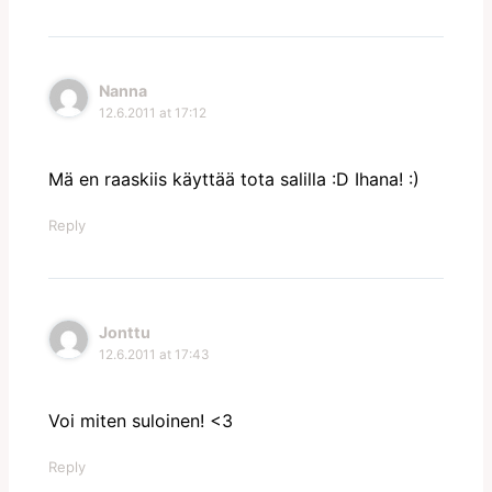
Nanna
12.6.2011 at 17:12
Mä en raaskiis käyttää tota salilla :D Ihana! :)
Reply
Jonttu
12.6.2011 at 17:43
Voi miten suloinen! <3
Reply