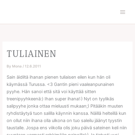
Skip
to
content
TULIAINEN
By
Mona
/
12.6.2011
Sain äidiltä ihanan pienen tuliaisen eilen kun hän oli
käymässä Turussa. <3 Gantin pieni vaaleanpunainen
pyyhe. Hän sanoi että sitä voi käyttää sitten
treenipyyhkeenä:) Ihan super ihana!:) Nyt on tyylikäs
salipyyhe jonka ottaa mieluusti mukaan;) Pitääkin muuten
ryhdistäytyä tuon salilla käynnin kanssa. Näillä helteillä kun
on ollut niin ihana olla ulkona on tuo saleilu jäänyt tyystin
taustalle. Jospa ens viikolla olis joku päivä sateinen keli niin
suuntaan varmasti rehkimään painoilla!;) Ja tietysti uusi