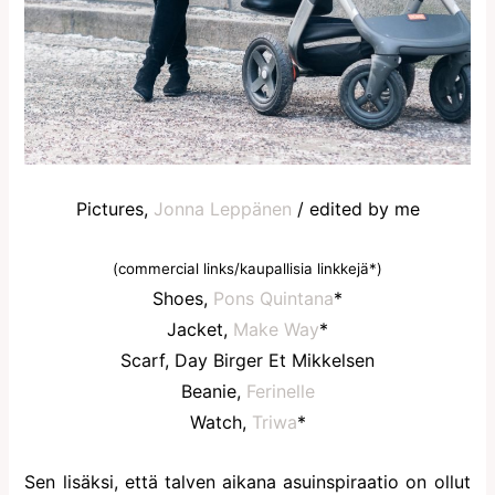
Pictures,
Jonna Leppänen
/ edited by me
(commercial links/kaupallisia linkkejä*)
Shoes,
Pons Quintana
*
Jacket,
Make Way
*
Scarf, Day Birger Et Mikkelsen
Beanie,
Ferinelle
Watch,
Triwa
*
Sen lisäksi, että talven aikana asuinspiraatio on ollut