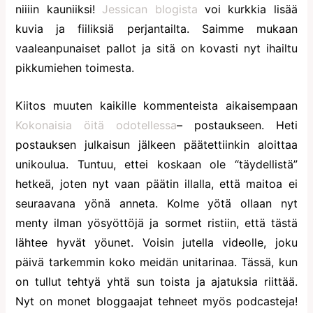
niiiin kauniiksi!
Jessican blogista
voi kurkkia lisää
kuvia ja fiiliksiä perjantailta. Saimme mukaan
vaaleanpunaiset pallot ja sitä on kovasti nyt ihailtu
pikkumiehen toimesta.
Kiitos muuten kaikille kommenteista aikaisempaan
Kokonaisia öitä odotellessa
– postaukseen. Heti
postauksen julkaisun jälkeen päätettiinkin aloittaa
unikoulua. Tuntuu, ettei koskaan ole “täydellistä”
hetkeä, joten nyt vaan päätin illalla, että maitoa ei
seuraavana yönä anneta. Kolme yötä ollaan nyt
menty ilman yösyöttöjä ja sormet ristiin, että tästä
lähtee hyvät yöunet. Voisin jutella videolle, joku
päivä tarkemmin koko meidän unitarinaa. Tässä, kun
on tullut tehtyä yhtä sun toista ja ajatuksia riittää.
Nyt on monet bloggaajat tehneet myös podcasteja!