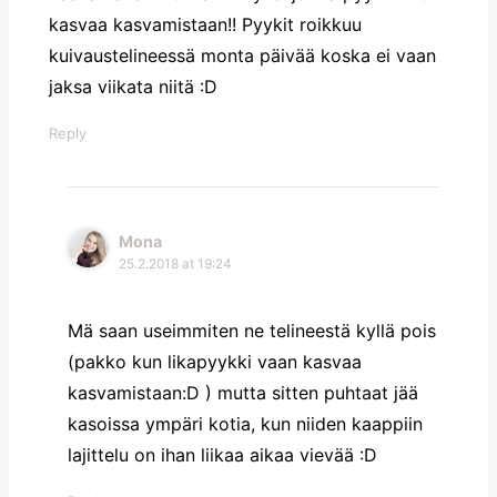
kasvaa kasvamistaan!! Pyykit roikkuu
kuivaustelineessä monta päivää koska ei vaan
jaksa viikata niitä :D
Reply
Mona
25.2.2018 at 19:24
Mä saan useimmiten ne telineestä kyllä pois
(pakko kun likapyykki vaan kasvaa
kasvamistaan:D ) mutta sitten puhtaat jää
kasoissa ympäri kotia, kun niiden kaappiin
lajittelu on ihan liikaa aikaa vievää :D