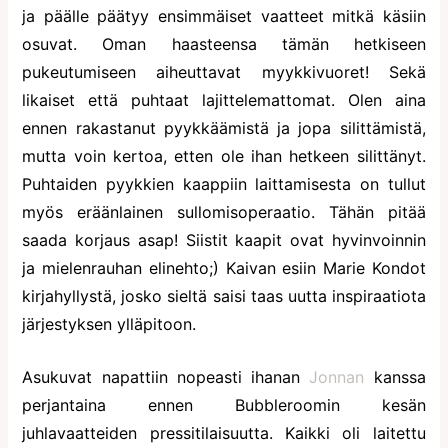
ja päälle päätyy ensimmäiset vaatteet mitkä käsiin
osuvat. Oman haasteensa tämän hetkiseen
pukeutumiseen aiheuttavat myykkivuoret! Sekä
likaiset että puhtaat lajittelemattomat. Olen aina
ennen rakastanut pyykkäämistä ja jopa silittämistä,
mutta voin kertoa, etten ole ihan hetkeen silittänyt.
Puhtaiden pyykkien kaappiin laittamisesta on tullut
myös eräänlainen sullomisoperaatio. Tähän pitää
saada korjaus asap! Siistit kaapit ovat hyvinvoinnin
ja mielenrauhan elinehto;) Kaivan esiin Marie Kondot
kirjahyllystä, josko sieltä saisi taas uutta inspiraatiota
järjestyksen ylläpitoon.
Asukuvat napattiin nopeasti ihanan
Jonnan
kanssa
perjantaina ennen Bubbleroomin kesän
juhlavaatteiden pressitilaisuutta. Kaikki oli laitettu