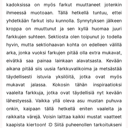
kadoksissa on myös farkut muuttaneet jotenkin
ihmeessä muotoaan. Tällä hetkellä tuntuu, ettei
yhdetkään farkut istu kunnolla. Synnytyksen jälkeen
kroppa on muuttunut ja sen kyllä huomaa juuri
farkkujen suhteen. Sektiosta olen toipunut jo todella
hyvin, mutta sektiohaavan kohta on edelleen välillä
arka, jonka vuoksi farkujen pitää olla extra mukavat,
eivätkä saa painaa lainkaan alavatsasta. Kevään
aikana pitää siis uusia farkkuvalikoima ja metsästää
täydellisesti istuvia yksilöitä, jotka ovat myös
mukavat jalassa. Kokosin tähän inspiraatioksi
vaaleita farkkuja, jotka ovat täydellisiä nyt kevään
lähestyessä. Vaikka yllä oleva asu mustan puhuva
onkin, kaipaan tällä hetkellä eniten vaaleita ja
raikkaita värejä. Voisin laittaa kaikki mustat vaatteet
kaapista kiertoon! :D Siitä puheenollen tarkoitukseni