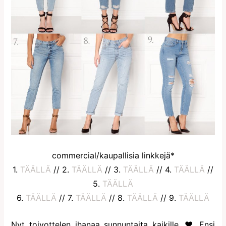
commercial/kaupallisia linkkejä*
1.
TÄÄLLÄ
// 2.
TÄÄLLÄ
// 3.
TÄÄLLÄ
// 4.
TÄÄLLÄ
//
5.
TÄÄLLÄ
6.
TÄÄLLÄ
// 7.
TÄÄLLÄ
// 8.
TÄÄLLÄ
// 9.
TÄÄLLÄ
Nyt toivottelen ihanaa sunnuntaita kaikille. ♥ Ensi