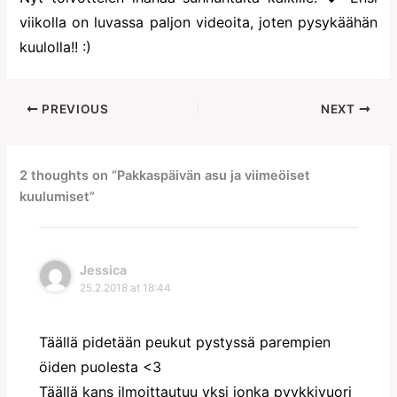
viikolla on luvassa paljon videoita, joten pysykäähän
kuulolla!! :)
PREVIOUS
NEXT
2 thoughts on “Pakkaspäivän asu ja viimeöiset
kuulumiset”
Jessica
25.2.2018 at 18:44
Täällä pidetään peukut pystyssä parempien
öiden puolesta <3
Täällä kans ilmoittautuu yksi jonka pyykkivuori