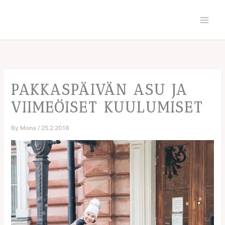
Skip
to
content
PAKKASPÄIVÄN ASU JA
VIIMEÖISET KUULUMISET
By
Mona
/
25.2.2018