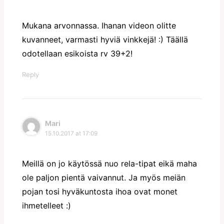
Mukana arvonnassa. Ihanan videon olitte
kuvanneet, varmasti hyviä vinkkejä! :) Täällä
odotellaan esikoista rv 39+2!
Reply
Mari
15.10.2017 at 17:09
Meillä on jo käytössä nuo rela-tipat eikä maha
ole paljon pientä vaivannut. Ja myös meiän
pojan tosi hyväkuntosta ihoa ovat monet
ihmetelleet :)