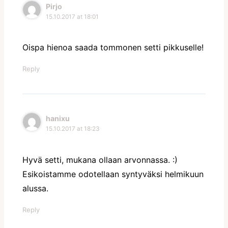
Pirjo
15.10.2017 at 18:01
Oispa hienoa saada tommonen setti pikkuselle!
Reply
hanixu
15.10.2017 at 18:23
Hyvä setti, mukana ollaan arvonnassa. :)
Esikoistamme odotellaan syntyväksi helmikuun
alussa.
Reply