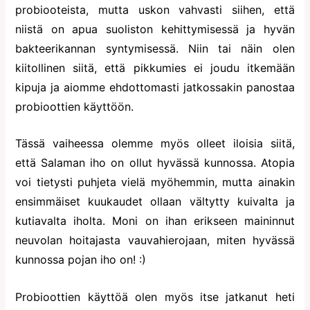
probiooteista, mutta uskon vahvasti siihen, että
niistä on apua suoliston kehittymisessä ja hyvän
bakteerikannan syntymisessä. Niin tai näin olen
kiitollinen siitä, että pikkumies ei joudu itkemään
kipuja ja aiomme ehdottomasti jatkossakin panostaa
probioottien käyttöön.
Tässä vaiheessa olemme myös olleet iloisia siitä,
että Salaman iho on ollut hyvässä kunnossa. Atopia
voi tietysti puhjeta vielä myöhemmin, mutta ainakin
ensimmäiset kuukaudet ollaan vältytty kuivalta ja
kutiavalta iholta. Moni on ihan erikseen maininnut
neuvolan hoitajasta vauvahierojaan, miten hyvässä
kunnossa pojan iho on! :)
Probioottien käyttöä olen myös itse jatkanut heti