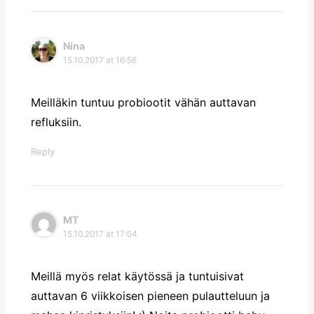
Nina
15.10.2017 at 16:56
Meilläkin tuntuu probiootit vähän auttavan
refluksiin.
Reply
MT
15.10.2017 at 17:04
Meillä myös relat käytössä ja tuntuisivat
auttavan 6 viikkoisen pieneen pulautteluun ja