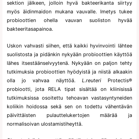
sektion jälkeen, jolloin hyvä bakteerikanta siirtyy
myös äidinmaidon mukana vauvalle. Imetys tukee
probioottien ohella vauvan suoliston hyvää
bakteeritasapainoa.
Uskon vahvasti siihen, että kaikki hyvinvointi lähtee
suolistosta ja pidänkin nykyään probioottien käyttöä
lähes itsestäänselvyytenä. Nykyään on paljon tehty
tutkimuksia probioottien hyödyistä ja niistä alkaakin
olla jo vahvaa näyttöä.
L.reuteri
Protectis®
probiootti, jota RELA tipat sisältää on kliinisissä
tutkimuksissa osoitettu tehoavan vastasyntyneiden
koliikin hoidossa sekä sen on todettu vähentävän
päivittäisten pulauttelukertojen määrää ja
normalisoivan ulostamistiheyttä.