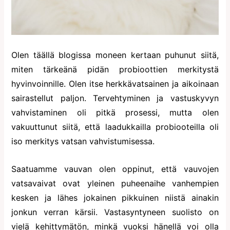
Olen täällä blogissa moneen kertaan puhunut siitä,
miten tärkeänä pidän probioottien merkitystä
hyvinvoinnille. Olen itse herkkävatsainen ja aikoinaan
sairastellut paljon. Tervehtyminen ja vastuskyvyn
vahvistaminen oli pitkä prosessi, mutta olen
vakuuttunut siitä, että laadukkailla probiooteilla oli
iso merkitys vatsan vahvistumisessa.
Saatuamme vauvan olen oppinut, että vauvojen
vatsavaivat ovat yleinen puheenaihe vanhempien
kesken ja lähes jokainen pikkuinen niistä ainakin
jonkun verran kärsii. Vastasyntyneen suolisto on
vielä kehittymätön, minkä vuoksi hänellä voi olla