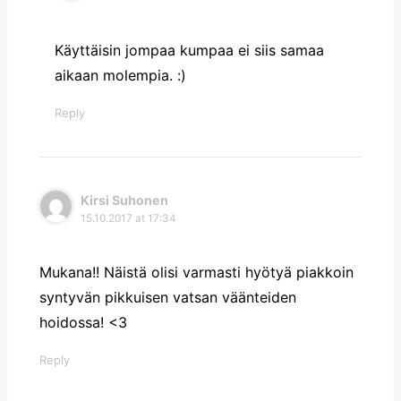
Käyttäisin jompaa kumpaa ei siis samaa
aikaan molempia. :)
Reply
Kirsi Suhonen
15.10.2017 at 17:34
Mukana!! Näistä olisi varmasti hyötyä piakkoin
syntyvän pikkuisen vatsan väänteiden
hoidossa! <3
Reply