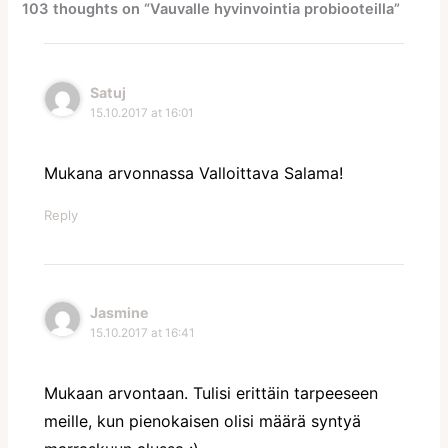
103 thoughts on “Vauvalle hyvinvointia probiooteilla”
Satuj
15.10.2017 at 16:01
Mukana arvonnassa Valloittava Salama!
Reply
Jasmine
15.10.2017 at 16:41
Mukaan arvontaan. Tulisi erittäin tarpeeseen
meille, kun pienokaisen olisi määrä syntyä