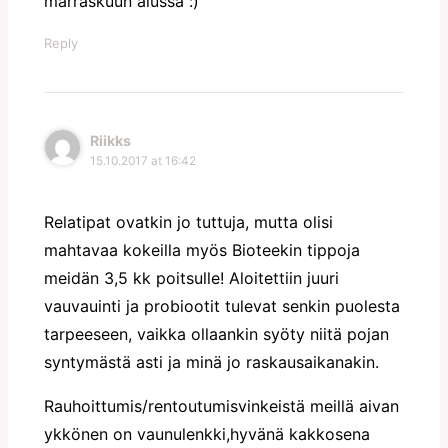
marraskuun alussa :)
Reply
Riikks
15.10.2017 at 16:42
Relatipat ovatkin jo tuttuja, mutta olisi
mahtavaa kokeilla myös Bioteekin tippoja
meidän 3,5 kk poitsulle! Aloitettiin juuri
vauvauinti ja probiootit tulevat senkin puolesta
tarpeeseen, vaikka ollaankin syöty niitä pojan
syntymästä asti ja minä jo raskausaikanakin.
Rauhoittumis/rentoutumisvinkeistä meillä aivan
ykkönen on vaunulenkki,hyvänä kakkosena