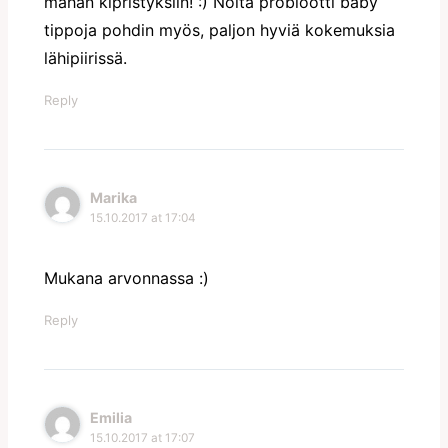
mahan kipristyksiin! :) Noita probiootti baby
tippoja pohdin myös, paljon hyviä kokemuksia
lähipiirissä.
Reply
Marika
15.10.2017 at 17:04
Mukana arvonnassa :)
Reply
Emilia
15.10.2017 at 17:07