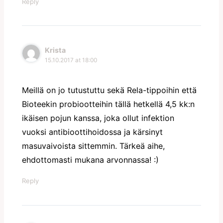
Reply
Krista
15.10.2017 at 18:00
Meillä on jo tutustuttu sekä Rela-tippoihin että
Bioteekin probiootteihin tällä hetkellä 4,5 kk:n
ikäisen pojun kanssa, joka ollut infektion
vuoksi antibioottihoidossa ja kärsinyt
masuvaivoista sittemmin. Tärkeä aihe,
ehdottomasti mukana arvonnassa! :)
Reply