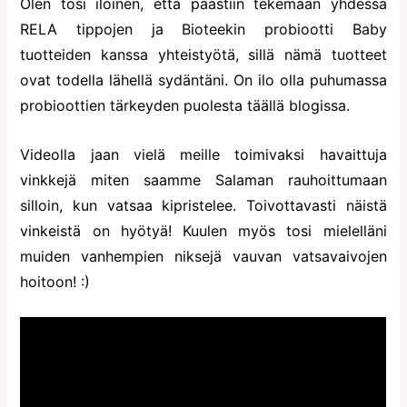
Olen tosi iloinen, että päästiin tekemään yhdessä
RELA tippojen ja Bioteekin probiootti Baby
tuotteiden kanssa yhteistyötä, sillä nämä tuotteet
ovat todella lähellä sydäntäni. On ilo olla puhumassa
probioottien tärkeyden puolesta täällä blogissa.
Videolla jaan vielä meille toimivaksi havaittuja
vinkkejä miten saamme Salaman rauhoittumaan
silloin, kun vatsaa kipristelee. Toivottavasti näistä
vinkeistä on hyötyä! Kuulen myös tosi mielelläni
muiden vanhempien niksejä vauvan vatsavaivojen
hoitoon! :)