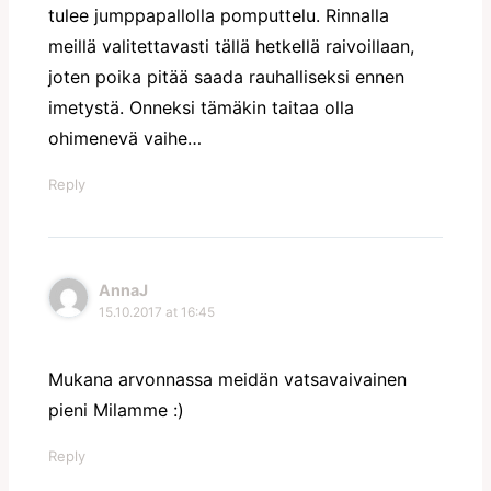
tulee jumppapallolla pomputtelu. Rinnalla
meillä valitettavasti tällä hetkellä raivoillaan,
joten poika pitää saada rauhalliseksi ennen
imetystä. Onneksi tämäkin taitaa olla
ohimenevä vaihe…
Reply
AnnaJ
15.10.2017 at 16:45
Mukana arvonnassa meidän vatsavaivainen
pieni Milamme :)
Reply