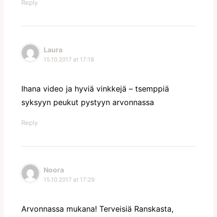
Reply
Laura
15.10.2017 at 17:18
Ihana video ja hyviä vinkkejä – tsemppiä
syksyyn peukut pystyyn arvonnassa
Reply
Noora
15.10.2017 at 17:29
Arvonnassa mukana! Terveisiä Ranskasta,