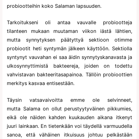
probiootteihin koko Salaman lapsuuden.
Tarkoitukseni oli antaa vauvalle probiootteja
tilanteen mukaan muutaman viikon iästä lähtien,
mutta synnytyksen päätyttyä sektioon otimme
probiootit heti syntymän jälkeen käyttöön. Sektiolla
syntynyt vauvahan ei saa äidin synnytyskanavasta ja
ulkosynnyttimistä bakteereja, joiden on todettu
vahvistavan bakteeritasapainoa. Tällöin probioottien
merkitys kasvaa entisestään.
Täysin vatsavaivoitta emme ole selvinneet,
mutta Salama on ollut perustyytyväinen pikkumies,
eikä ole näiden kahden kuukauden aikana itkenyt
juuri lainkaan. En tietenkään voi täydellä varmuudella
sanoa, että vähäinen itkuisuus johtuu pelkästään