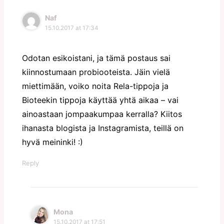
Naf
15.10.2017 at 17:34
Odotan esikoistani, ja tämä postaus sai
kiinnostumaan probiooteista. Jäin vielä
miettimään, voiko noita Rela-tippoja ja
Bioteekin tippoja käyttää yhtä aikaa – vai
ainoastaan jompaakumpaa kerralla? Kiitos
ihanasta blogista ja Instagramista, teillä on
hyvä meininki! :)
Reply
Mona
15.10.2017 at 17:51