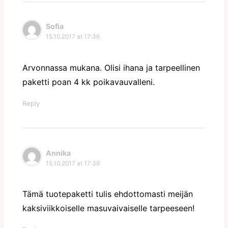
Sofia
15.10.2017 at 17:36
Arvonnassa mukana. Olisi ihana ja tarpeellinen
paketti poan 4 kk poikavauvalleni.
Reply
Annika
15.10.2017 at 17:39
Tämä tuotepaketti tulis ehdottomasti meijän
kaksiviikkoiselle masuvaivaiselle tarpeeseen!