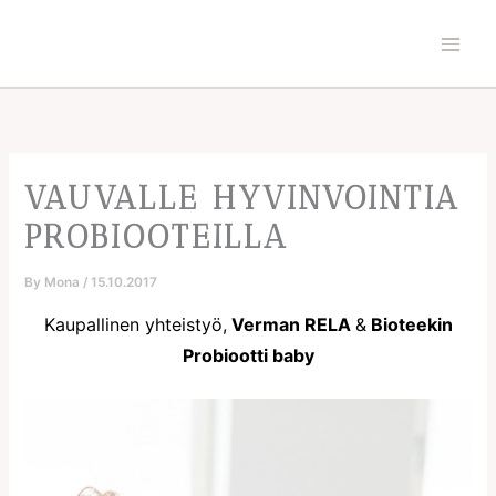
Skip
to
content
VAUVALLE HYVINVOINTIA
PROBIOOTEILLA
By
Mona
/
15.10.2017
Kaupallinen yhteistyö,
Verman RELA
&
Bioteekin
Probiootti baby