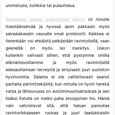
ummetusta, koliikkia tai pulauttelua.
Raskauden aikana probioottien käyttö
oli minulle
itsestäänselvää ja hyvissä ajoin pakkasin myös
sairaalakassiin vauvalle omat probiootit. Kaikkea ei
tietenkään voi ehkäistä pelkästään ravintolisillä, vaan
geeneillä on myös iso merkitys. Uskon
kuitenkin vahvasti siihen, että pystymme omilla
elämäntavoillamme ja myös ravintolisillä
edesauttamaan terveyttä ja erityisesti juuri suoliston
hyvinvointia. Salama ei ole valitettavasti saanut
parhaita perintötekijöitä, kun minulla on hyvin herkkä
vatsa ja lähisuvussa on autoimmuunisairauksia ja sen
lisäksi Eetulla on melko paha atooppinen iho. Nämä
vain vahvistavat sitä, että haluan panostaa
ravintorikkaaseen ruokaa ja juuri laadukkaisiin