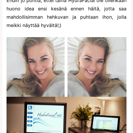
Ehdin jo pohtia, ettei tämä HydraFacial ole ollenkaan
huono idea ensi kesänä ennen häitä, jotta saa
mahdollisimman hehkuvan ja puhtaan ihon, jolla
meikki näyttää hyvältä!;)