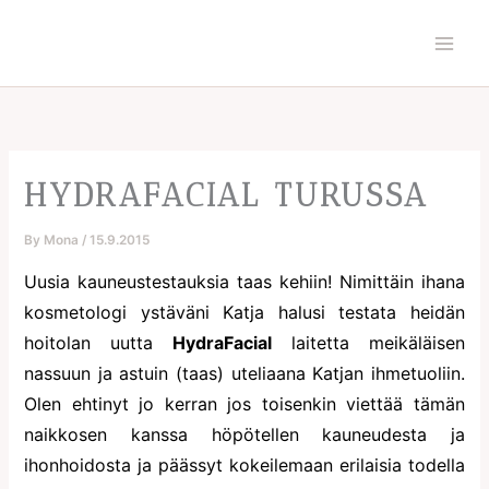
Skip
to
content
HYDRAFACIAL TURUSSA
By
Mona
/
15.9.2015
Uusia kauneustestauksia taas kehiin! Nimittäin ihana
kosmetologi ystäväni Katja halusi testata heidän
hoitolan uutta
HydraFacial
laitetta meikäläisen
nassuun ja astuin (taas) uteliaana Katjan ihmetuoliin.
Olen ehtinyt jo kerran jos toisenkin viettää tämän
naikkosen kanssa höpötellen kauneudesta ja
ihonhoidosta ja päässyt kokeilemaan erilaisia todella