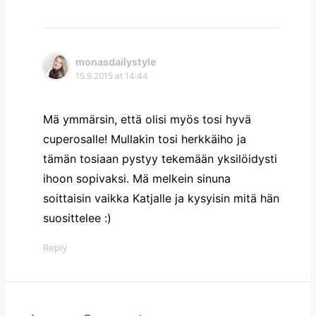
monasdailystyle
15.9.2015 at 14:44
Mä ymmärsin, että olisi myös tosi hyvä
cuperosalle! Mullakin tosi herkkäiho ja
tämän tosiaan pystyy tekemään yksilöidysti
ihoon sopivaksi. Mä melkein sinuna
soittaisin vaikka Katjalle ja kysyisin mitä hän
suosittelee :)
Reply