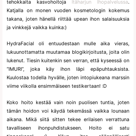
tehokkaita kasvohoitoja
Itäharjun Ihopalvelussa
.
Katjalla on monen vuoden kosmetologin kokemus
takana, joten hänellä riittää upean ihon salaisuuksia
ja vinkkejä vaikka kuinka:)
HydraFacial oli entuudestaan mulle aika vieras,
lukuunottamatta muutamaa blogikirjoitusta, joita olin
lukenut. Tiesin kuitenkin sen verran, että kyseessä on
“IMURI”, joka käy ihon läpi epäpuhtauksista.
Kuulostaa todella hyvälle, joten intopiukeana marssin
viime viikolla ensimmäiseen testikertaan! :D
Koko hoito kestää vain noin puolisen tuntia, joten
tämän hoidon voi käydä tekemässä vaikka lounaan
aikana. Mikä siitä sitten tekee erilaisen verrattuna
tavalliseen ihonpuhdistukseen. Hoito ei satu