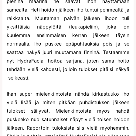
pieninä määrinä ne saavat ihon näyttämään
samealta. Heti hoidon jälkeen iho tuntui pehmeältä ja
raikkaalta. Muutaman päivän jälkeen ihoon tuli
yksittäisiä näppylöitä (leukapieliin), joka on
kuulemma ensimmäisen kerran jälkeen täysin
normaalia. Iho puskee epäpuhtauksia pois ja se
saattaa näkyä juuri muutamana finninä. Testaamme
nyt HydraFacial hoitoa sarjana, joten sama hoito
tehdään vielä kahdesti, jolloin tulokset pitäisi näkyä
selkeästi.
Ihan super mielenkiintoista nähdä kirkastuuko iho
vielä lisää ja miten pitkään puhdistuksen jälkeen
tulokset säilyvät. Mielenkiintoista myös nähdä
puskeeko nuo satunnaiset näpyt vielä toisen hoidon
jälkeen. Raportoin tuloksista siis vielä myöhemmin.