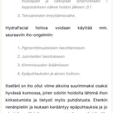
mustapäät ja valkopäät tyhjennetään! (
lopputuloksen näkee hoidon jälkeen ;D )
Tehoaineiden imeyttämisvaihe.
HydraFacial hoitoa voidaan käyttää mm.
seuraaviin iho-ongelmiin:
Pigmenttimuutoksien tasoittamiseen
Juonteiden tasoitukseen
Kimmoisuuden lisäämiseen
Epäpuhtauksien ja aknen hoitoon.
Itselläni on iho ollut viime aikoina suurimmaksi osaksi
hyvässä kunnossa, joten odotin hoidolta lähinnä ihon
kirkastumista ja tietysti myös puhdistusta. Etenkin
nenänpieliin ja leukaan kerääntyy epäpuhtauksia ja jo