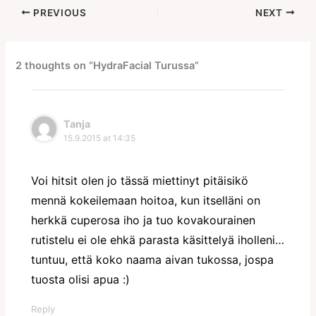
PREVIOUS
NEXT
2 thoughts on “HydraFacial Turussa”
Tanja
15.9.2015 at 14:35
Voi hitsit olen jo tässä miettinyt pitäisikö
mennä kokeilemaan hoitoa, kun itselläni on
herkkä cuperosa iho ja tuo kovakourainen
rutistelu ei ole ehkä parasta käsittelyä iholleni…
tuntuu, että koko naama aivan tukossa, jospa
tuosta olisi apua :)
Reply