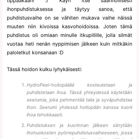
tippaakaan! :) Käyn itse säännöllisesti
ihonpuhdistuksessa ja täytyy sanoa, että
puhdistusvaihe on se vähiten mukava vaihe näissä
muuten niin kivoissa kasvohoidoissa. Joten tämä
puhdistus oli omiaan minulle itkupillille, jolla silmät
vuotaa heti nenän nyppimisen jälkeen kuin mitkäkin
paloletkut konsanaan :D
Tässä hoidon kulku lyhykäisesti:
HydroPeel-hoitopäällä kosteutetaan ja
puhdistetaan ihoa. Tässä yhteydessä käytetään
seerumia, joka pehmentää talia ja syväpuhdistaa
ihon. Seerumi yhdessä hoitopään kanssa kuorii
ihoa tehokkaasti.
Puhdistuksen ja kuorinnan jälkeen siirrytään
ihohuokosten pyörrepuhdistusvaiheeseen, jossa