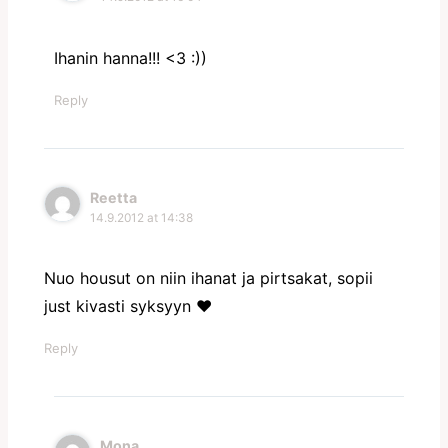
Ihanin hanna!!! <3 :))
Reply
Reetta
14.9.2012 at 14:38
Nuo housut on niin ihanat ja pirtsakat, sopii
just kivasti syksyyn ♥
Reply
Mona