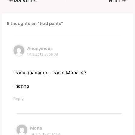
PREVIOUS
NEXT
6 thoughts on “Red pants”
Anonymous
14.9.2012 at 09:06
Ihana, ihanampi, ihanin Mona <3
-hanna
Reply
Mona
14.9.2012 at 16:04