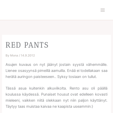
Skip
to
content
RED PANTS
By
Mona
/
14.9.2012
Asujen kuvaus on nyt jäänyt jostain syystä vähemmälle.
Lienee osasyynsä pimeillä aamuilla. Enää ei todellakaan saa
herätä auringon paisteeseen.. Syksy tosiaan on tullut.
Tässä asua kuitenkin alkuviikolta. Rento asu oli päällä
koulussa käydessä. Punaiset housut ovat edelleen kovasti
mieleeni, vaikken niitä olekkaan nyt niin paljon käyttänyt.
Täytyy taas muistaa kaivaa ne kaapista useammin:)