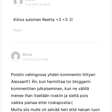
14.9.2012 at 16:05
Kiitos suloinen Reetta <3 <3 :))
Reply
Mona
14.9.2012 at 16:06
Poistin vahingossa yhden kommentin liittyen
Alexaan!!:( Äh, kun harmittaa toi bloggerin
kommenttien julkaiseminen, kun ne välillä
menee ihan itsellään roskiin ja sieltä pois
vaikka painaa ettei roskapostia:(
Mutta siis mulle oli selvää heti että haluan tuon