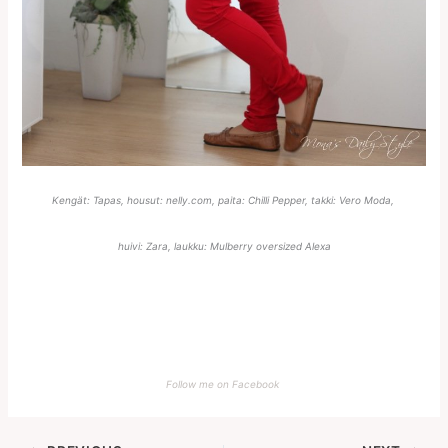
Kengät: Tapas, housut: nelly.com, paita: Chilli Pepper, takki: Vero Moda,
huivi: Zara, laukku: Mulberry oversized Alexa
Follow me on Facebook