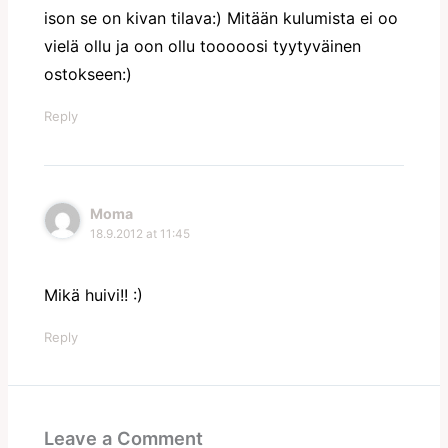
ison se on kivan tilava:) Mitään kulumista ei oo
vielä ollu ja oon ollu tooooosi tyytyväinen
ostokseen:)
Reply
Moma
18.9.2012 at 11:45
Mikä huivi!! :)
Reply
Leave a Comment