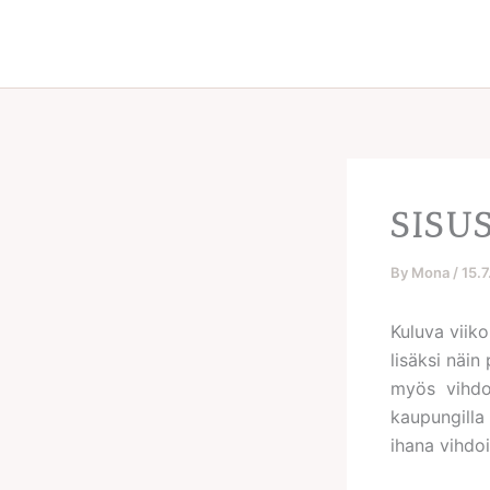
Skip
to
content
SISU
By
Mona
/
15.
Kuluva viik
lisäksi näin
myös vihdo
kaupungill
ihana vihdo