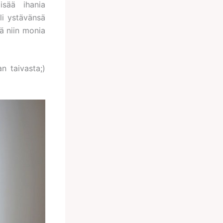
isää ihania
i ystävänsä
ä niin monia
n taivasta;)