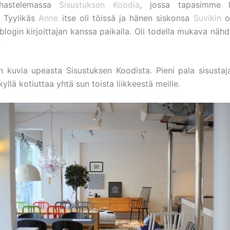
hastelemassa
Sisustuksen Koodia
, jossa tapasimme l
. Tyylikäs
Anne
itse oli töissä ja hänen siskonsa
Suvikin
ol
blogin kirjoittajan kanssa paikalla. Oli todella mukava nähd
)
n kuvia upeasta Sisustuksen Koodista. Pieni pala sisustaja
kyllä kotiuttaa yhtä sun toista liikkeestä meille.