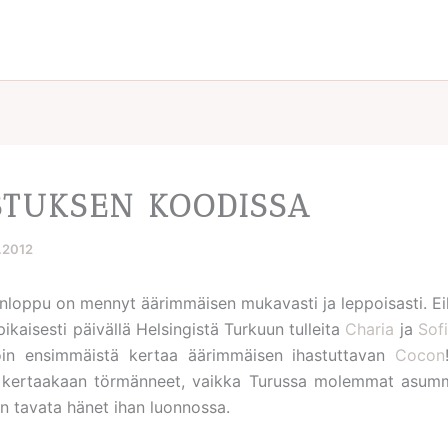
STUKSEN KOODISSA
7.2012
onloppu on mennyt äärimmäisen mukavasti ja leppoisasti. Eili
 pikaisesti päivällä Helsingistä Turkuun tulleita
Charia
ja
Sof
in ensimmäistä kertaa äärimmäisen ihastuttavan
Cocon
a kertaakaan törmänneet, vaikka Turussa molemmat asumme
in tavata hänet ihan luonnossa.