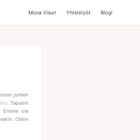
Mona Visuri
Yhteistyöt
Blogi
sten juhlien
iéta
. Tapasin
! Emme ole
kin. Olikin