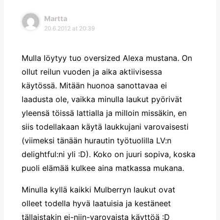
Martta
20.6.2012 at 20:39
Mulla löytyy tuo oversized Alexa mustana. On
ollut reilun vuoden ja aika aktiivisessa
käytössä. Mitään huonoa sanottavaa ei
laadusta ole, vaikka minulla laukut pyörivät
yleensä töissä lattialla ja milloin missäkin, en
siis todellakaan käytä laukkujani varovaisesti
(viimeksi tänään hurautin työtuolilla LV:n
delightful:ni yli :D). Koko on juuri sopiva, koska
puoli elämää kulkee aina matkassa mukana.
Minulla kyllä kaikki Mulberryn laukut ovat
olleet todella hyvä laatuisia ja kestäneet
tällaistakin ei-niin-varovaista käyttöä :D