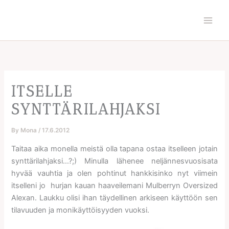
Skip
to
content
ITSELLE
SYNTTÄRILAHJAKSI
By
Mona
/
17.6.2012
Taitaa aika monella meistä olla tapana ostaa itselleen jotain
synttärilahjaksi…?;) Minulla lähenee neljännesvuosisata
hyvää vauhtia ja olen pohtinut hankkisinko nyt viimein
itselleni jo hurjan kauan haaveilemani Mulberryn Oversized
Alexan. Laukku olisi ihan täydellinen arkiseen käyttöön sen
tilavuuden ja monikäyttöisyyden vuoksi.