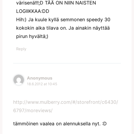
värisenä!!!;D TÄÄ ON NIIN NAISTEN
LOGIIKKAA:DD
Hih:) Ja kuule kyllä semmonen speedy 30
kokokin aika tilava on. Ja ainakin näyttää
pirun hyvältä;)
Reply
Anonymous
18.6.2012 at 10:45
http://www.mulberry.com/#/storefront/c6430/
6797/moreviews/
tämmöinen vaalea on alennuksella nyt. :D