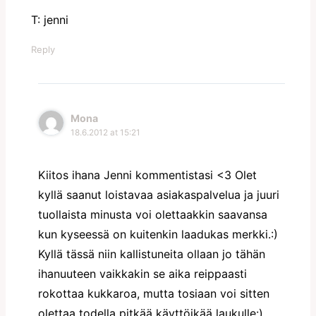
T: jenni
Reply
Mona
18.6.2012 at 15:21
Kiitos ihana Jenni kommentistasi <3 Olet
kyllä saanut loistavaa asiakaspalvelua ja juuri
tuollaista minusta voi olettaakkin saavansa
kun kyseessä on kuitenkin laadukas merkki.:)
Kyllä tässä niin kallistuneita ollaan jo tähän
ihanuuteen vaikkakin se aika reippaasti
rokottaa kukkaroa, mutta tosiaan voi sitten
olettaa todella pitkää käyttöikää laukulle:)