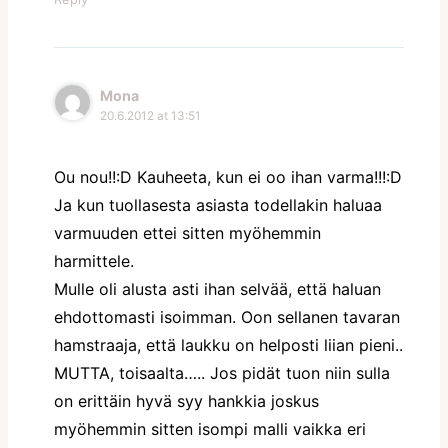
Mona
20.6.2012 at 13:51
Ou nou!!:D Kauheeta, kun ei oo ihan varma!!!:D
Ja kun tuollasesta asiasta todellakin haluaa
varmuuden ettei sitten myöhemmin
harmittele.
Mulle oli alusta asti ihan selvää, että haluan
ehdottomasti isoimman. Oon sellanen tavaran
hamstraaja, että laukku on helposti liian pieni..
MUTTA, toisaalta….. Jos pidät tuon niin sulla
on erittäin hyvä syy hankkia joskus
myöhemmin sitten isompi malli vaikka eri