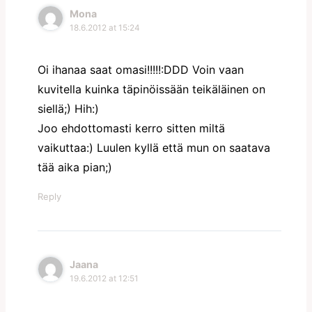
Mona
18.6.2012 at 15:24
Oi ihanaa saat omasi!!!!!:DDD Voin vaan
kuvitella kuinka täpinöissään teikäläinen on
siellä;) Hih:)
Joo ehdottomasti kerro sitten miltä
vaikuttaa:) Luulen kyllä että mun on saatava
tää aika pian;)
Reply
Jaana
19.6.2012 at 12:51