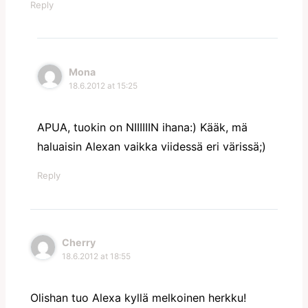
Reply
Mona
18.6.2012 at 15:25
APUA, tuokin on NIIIIIIN ihana:) Kääk, mä
haluaisin Alexan vaikka viidessä eri värissä;)
Reply
Cherry
18.6.2012 at 18:55
Olishan tuo Alexa kyllä melkoinen herkku!