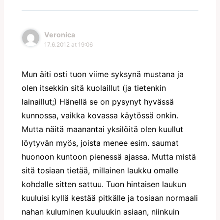
Veronica
17.6.2012 at 19:06
Mun äiti osti tuon viime syksynä mustana ja
olen itsekkin sitä kuolaillut (ja tietenkin
lainaillut;) Hänellä se on pysynyt hyvässä
kunnossa, vaikka kovassa käytössä onkin.
Mutta näitä maanantai yksilöitä olen kuullut
löytyvän myös, joista menee esim. saumat
huonoon kuntoon pienessä ajassa. Mutta mistä
sitä tosiaan tietää, millainen laukku omalle
kohdalle sitten sattuu. Tuon hintaisen laukun
kuuluisi kyllä kestää pitkälle ja tosiaan normaali
nahan kuluminen kuuluukin asiaan, niinkuin