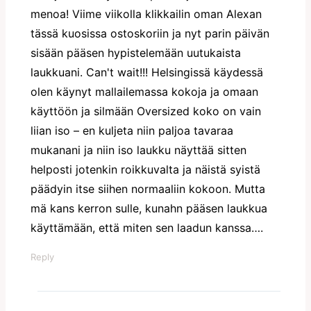
menoa! Viime viikolla klikkailin oman Alexan
tässä kuosissa ostoskoriin ja nyt parin päivän
sisään pääsen hypistelemään uutukaista
laukkuani. Can't wait!!! Helsingissä käydessä
olen käynyt mallailemassa kokoja ja omaan
käyttöön ja silmään Oversized koko on vain
liian iso – en kuljeta niin paljoa tavaraa
mukanani ja niin iso laukku näyttää sitten
helposti jotenkin roikkuvalta ja näistä syistä
päädyin itse siihen normaaliin kokoon. Mutta
mä kans kerron sulle, kunahn pääsen laukkua
käyttämään, että miten sen laadun kanssa….
Reply