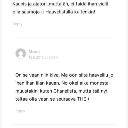
Kaunis ja ajaton..mutta äh, ei taida ihan vielä
olla saumoja :) Haavelistalla kuitenkin!
Reply
Mona
18.6.2012 at 20:34
On se vaan niin kiva. Mä oon siitä haaveillu jo
ihan ihan liian kauan. No okei aika monesta
muustakin, kuten Chanelista, mutta tää nyt
taitaa olla vaan se seuraava THE:)
Reply