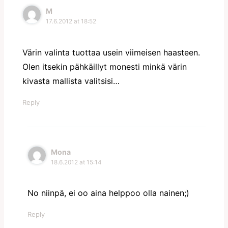
M
17.6.2012 at 18:52
Värin valinta tuottaa usein viimeisen haasteen.
Olen itsekin pähkäillyt monesti minkä värin
kivasta mallista valitsisi…
Reply
Mona
18.6.2012 at 15:14
No niinpä, ei oo aina helppoo olla nainen;)
Reply