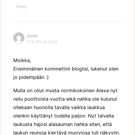
Reply
jenni
17.6.2012 at 20:37
Moikka,
Ensimmäinen kommettini blogiisi, lukenut olen
jo pidempään :)
Mulla on ollut musta normikokoinen Alexa nyt
reilu puolitoista vuotta eikä nahka ole kulunut
ollekaan huonolla tavalla vaikka laukkua
olenkin käyttänyt todella paljon. Nyt talvella
laukusta hajosi alasauman nahka siten, että
laukun reunoja kiertävä muoviosa tuli näkyviin.