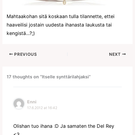
Mahtaakohan sitä koskaan tulla tilannette, ettei
haaveilisi jostain uudesta ihanasta laukusta tai
kengistä…?;)
PREVIOUS
NEXT
17 thoughts on “Itselle synttärilahjaksi”
Enni
17.6.2012 at 16:42
Olishan tuo ihana :D Ja samaten the Del Rey
<3