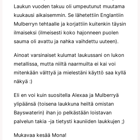
Laukun vuoden takuu oli umpeutunut muutama
kuukausi aikaisemmin. Se lähetettiin Englantiin
Mulberryn tehtaalle ja korjattiin kuitenkin täysin
ilmaiseksi (ilmeisesti koko hajonneen puolen
sauma oli avattu ja nahka vaihdettu uuteen).
Ainoat varsinaiset kulumat laukussani on lukon
metallissa, mutta niiltä naarmuilta ei kai voi
mitenkään välttyä ja mielestäni käyttö saa kyllä
näkyä :)
Eli en voi kuin suositella Alexaa ja Mulberryä
ylipäänsä (toisena laukkuna heiltä omistan
Bayswaterin) ihan jo pelkästään loistavan
palvelun takia -ja tietysti kauniiden laukkujen ;)
Mukavaa kesää Mona!