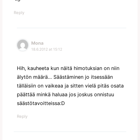
Reply
Mona
18.6.2012 at 15:12
Hih, kauheeta kun näitä himotuksian on niin
älytön määrä… Säästäminen jo itsessään
tälläisiin on vaikeaa ja sitten vielä pitäs osata
päättää minkä haluaa jos joskus onnistuu
säästötavoitteissa:D
Reply