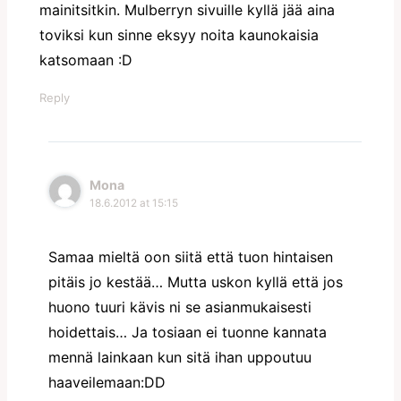
mainitsitkin. Mulberryn sivuille kyllä jää aina
toviksi kun sinne eksyy noita kaunokaisia
katsomaan :D
Reply
Mona
18.6.2012 at 15:15
Samaa mieltä oon siitä että tuon hintaisen
pitäis jo kestää… Mutta uskon kyllä että jos
huono tuuri kävis ni se asianmukaisesti
hoidettais… Ja tosiaan ei tuonne kannata
mennä lainkaan kun sitä ihan uppoutuu
haaveilemaan:DD