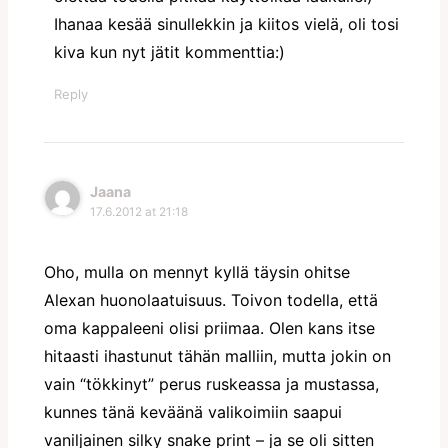
Ihanaa kesää sinullekkin ja kiitos vielä, oli tosi
kiva kun nyt jätit kommenttia:)
Reply
Jaana
17.6.2012 at 21:18
Oho, mulla on mennyt kyllä täysin ohitse
Alexan huonolaatuisuus. Toivon todella, että
oma kappaleeni olisi priimaa. Olen kans itse
hitaasti ihastunut tähän malliin, mutta jokin on
vain “tökkinyt” perus ruskeassa ja mustassa,
kunnes tänä keväänä valikoimiin saapui
vaniljainen silky snake print – ja se oli sitten