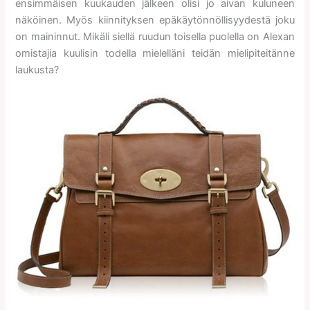
ensimmäisen kuukauden jälkeen olisi jo aivan kuluneen
näköinen. Myös kiinnityksen epäkäytönnöllisyydestä joku
on maininnut. Mikäli siellä ruudun toisella puolella on Alexan
omistajia kuulisin todella mielelläni teidän mielipiteitänne
laukusta?