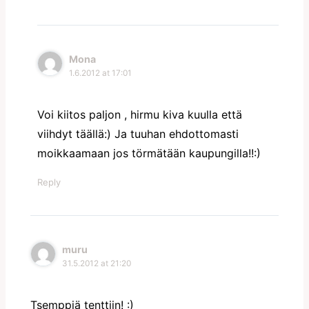
Mona
1.6.2012 at 17:01
Voi kiitos paljon , hirmu kiva kuulla että
viihdyt täällä:) Ja tuuhan ehdottomasti
moikkaamaan jos törmätään kaupungilla!!:)
Reply
muru
31.5.2012 at 21:20
Tsemppiä tenttiin! :)