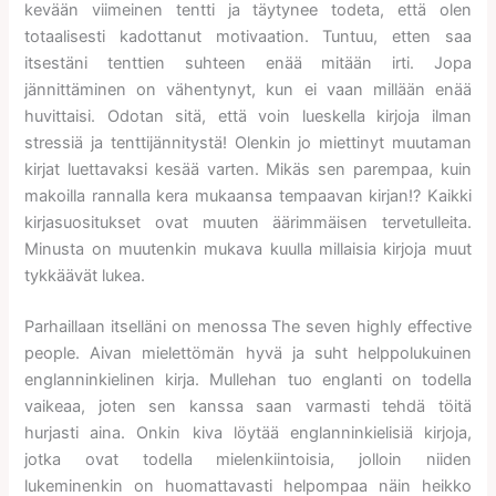
kevään viimeinen tentti ja täytynee todeta, että olen
totaalisesti kadottanut motivaation. Tuntuu, etten saa
itsestäni tenttien suhteen enää mitään irti. Jopa
jännittäminen on vähentynyt, kun ei vaan millään enää
huvittaisi. Odotan sitä, että voin lueskella kirjoja ilman
stressiä ja tenttijännitystä! Olenkin jo miettinyt muutaman
kirjat luettavaksi kesää varten. Mikäs sen parempaa, kuin
makoilla rannalla kera mukaansa tempaavan kirjan!? Kaikki
kirjasuositukset ovat muuten äärimmäisen tervetulleita.
Minusta on muutenkin mukava kuulla millaisia kirjoja muut
tykkäävät lukea.
Parhaillaan itselläni on menossa The seven highly effective
people. Aivan mielettömän hyvä ja suht helppolukuinen
englanninkielinen kirja. Mullehan tuo englanti on todella
vaikeaa, joten sen kanssa saan varmasti tehdä töitä
hurjasti aina. Onkin kiva löytää englanninkielisiä kirjoja,
jotka ovat todella mielenkiintoisia, jolloin niiden
lukeminenkin on huomattavasti helpompaa näin heikko