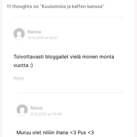
11 thoughts on “Kuulumisia ja kaffen kanssa”
Nanna
31.5.2012 at 16:31
Toivottavasti bloggailet vielä monen monta
vuotta :)
Reply
Mona
31.5.2012 at 16:46
Muruu olet niiiiin ihana <3 Pus <3