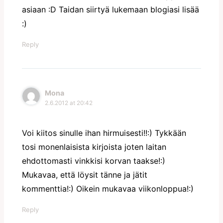
asiaan :D Taidan siirtyä lukemaan blogiasi lisää
:)
Reply
Mona
2.6.2012 at 20:42
Voi kiitos sinulle ihan hirmuisesti!!:) Tykkään
tosi monenlaisista kirjoista joten laitan
ehdottomasti vinkkisi korvan taakse!:)
Mukavaa, että löysit tänne ja jätit
kommenttia!:) Oikein mukavaa viikonloppua!:)
Reply