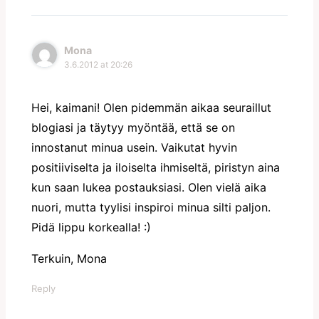
Mona
3.6.2012 at 20:26
Hei, kaimani! Olen pidemmän aikaa seuraillut
blogiasi ja täytyy myöntää, että se on
innostanut minua usein. Vaikutat hyvin
positiiviselta ja iloiselta ihmiseltä, piristyn aina
kun saan lukea postauksiasi. Olen vielä aika
nuori, mutta tyylisi inspiroi minua silti paljon.
Pidä lippu korkealla! :)
Terkuin, Mona
Reply