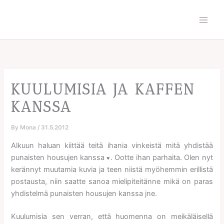
Skip
to
content
KUULUMISIA JA KAFFEN
KANSSA
By
Mona
/
31.5.2012
Alkuun haluan kiittää teitä ihania vinkeistä mitä yhdistää
punaisten housujen kanssa
. Ootte ihan parhaita.
Olen nyt
♥
kerännyt muutamia kuvia ja teen niistä myöhemmin erillistä
postausta, niin saatte sanoa mielipiteitänne mikä on paras
yhdistelmä punaisten housujen kanssa jne.
Kuulumisia sen verran, että huomenna on meikäläisellä