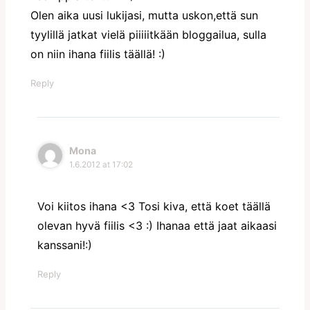
Olen aika uusi lukijasi, mutta uskon,että sun
tyylillä jatkat vielä piiiiitkään bloggailua, sulla
on niin ihana fiilis täällä! :)
Reply
Mona
1.6.2012 at 17:02
Voi kiitos ihana <3 Tosi kiva, että koet täällä
olevan hyvä fiilis <3 :) Ihanaa että jaat aikaasi
kanssani!:)
Reply