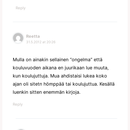
Reply
Reetta
31.5.2012 at 20:26
Mulla on ainakin sellainen “ongelma” että
kouluvuoden aikana en juurikaan lue muuta,
kun koulujuttuja. Mua ahdistaisi lukea koko
ajan oli sitetn hömppää tai koulujuttua. Kesällä
luenkin sitten enemmän kirjoja.
Reply