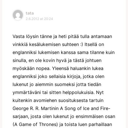
tata
2.6.2012 at 20:24
Vasta löysin tänne ja heti pitää tulla antamaan
vinkkiä kesälukemisen suhteen :) Itsellä on
englanniksi lukemisen kanssa sama tilanne kuin
sinulla, en ole kovin hyvä ja tästä johtuen
myöskään nopea. Yleensä haluankin lukea
englanniksi joko sellaisia kirjoja, jotka olen
lukenut jo aiemmin suomeksi jotta tiedän
ymmärtäväni tai sitten helppolukuisia. Nyt
kuitenkin avomiehen suosituksesta tartuin
George R. R. Martinin A Song of Ice and Fire-
sarjaan, josta olen lukenut jo ensimmäisen osan
(A Game of Thrones) ja toista luen parhaillaan