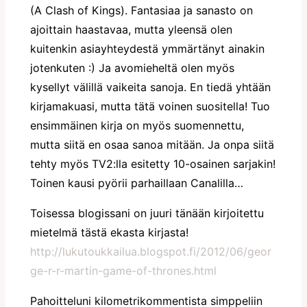
(A Clash of Kings). Fantasiaa ja sanasto on
ajoittain haastavaa, mutta yleensä olen
kuitenkin asiayhteydestä ymmärtänyt ainakin
jotenkuten :) Ja avomieheltä olen myös
kysellyt välillä vaikeita sanoja. En tiedä yhtään
kirjamakuasi, mutta tätä voinen suositella! Tuo
ensimmäinen kirja on myös suomennettu,
mutta siitä en osaa sanoa mitään. Ja onpa siitä
tehty myös TV2:lla esitetty 10-osainen sarjakin!
Toinen kausi pyörii parhaillaan Canalilla…
Toisessa blogissani on juuri tänään kirjoitettu
mietelmä tästä ekasta kirjasta!
http://lukutoukkailua.blogspot.fi/2012/06/geor
ge-r-r-martin-game-of-thrones.html
Pahoitteluni kilometrikommentista simppeliin