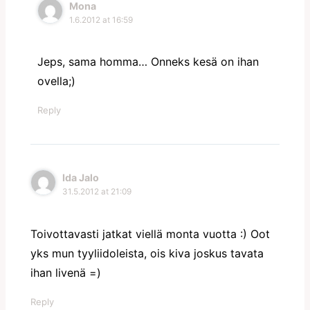
Mona
1.6.2012 at 16:59
Jeps, sama homma… Onneks kesä on ihan
ovella;)
Reply
Ida Jalo
31.5.2012 at 21:09
Toivottavasti jatkat viellä monta vuotta :) Oot
yks mun tyyliidoleista, ois kiva joskus tavata
ihan livenä =)
Reply