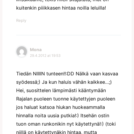
kuitenkin piiikkasen hintaa noilla leluilla!
Reply
Mona
29.4.2012 at 19:53
Tiedän NIIIIN tunteen!!:DD Nälkä vaan kasvaa
syödessä;) Ja kun haluis vähän kaikkee…;)
Hei, suosittelen lämpimästi kääntymään
Rajalan puoleen tuonne käytettyjen puoleen
jos haluat katsoa hiukan huokeammalla
hinnalla noita uusia putkia!:) Itsehän ostin
tuon oman runkonikin nyt käytettynä!:) (toki
niillä on käytettynäkin hintaa, mutta