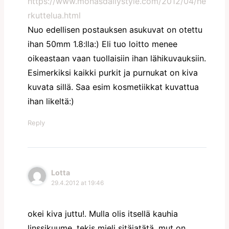
https://www.monasdailystyle.com/2012/04/he
rkuttelua.html
Nuo edellisen postauksen asukuvat on otettu
ihan 50mm 1.8:lla:) Eli tuo loitto menee
oikeastaan vaan tuollaisiin ihan lähikuvauksiin.
Esimerkiksi kaikki purkit ja purnukat on kiva
kuvata sillä. Saa esim kosmetiikkat kuvattua
ihan likeltä:)
Reply
Lotta
29.4.2012 at 19:46
okei kiva juttu!. Mulla olis itsellä kauhia
linssikuume, tekis mieli sitäjatätä, mut on