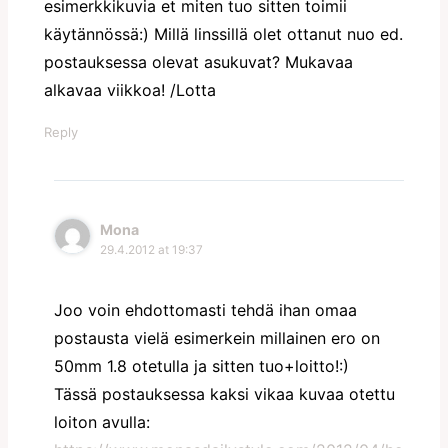
esimerkkikuvia et miten tuo sitten toimii
käytännössä:) Millä linssillä olet ottanut nuo ed.
postauksessa olevat asukuvat? Mukavaa
alkavaa viikkoa! /Lotta
Reply
Mona
29.4.2012 at 19:37
Joo voin ehdottomasti tehdä ihan omaa
postausta vielä esimerkein millainen ero on
50mm 1.8 otetulla ja sitten tuo+loitto!:)
Tässä postauksessa kaksi vikaa kuvaa otettu
loiton avulla: