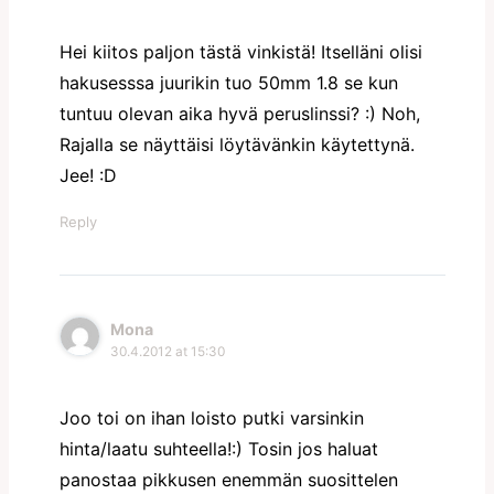
Hei kiitos paljon tästä vinkistä! Itselläni olisi
hakusesssa juurikin tuo 50mm 1.8 se kun
tuntuu olevan aika hyvä peruslinssi? :) Noh,
Rajalla se näyttäisi löytävänkin käytettynä.
Jee! :D
Reply
Mona
30.4.2012 at 15:30
Joo toi on ihan loisto putki varsinkin
hinta/laatu suhteella!:) Tosin jos haluat
panostaa pikkusen enemmän suosittelen