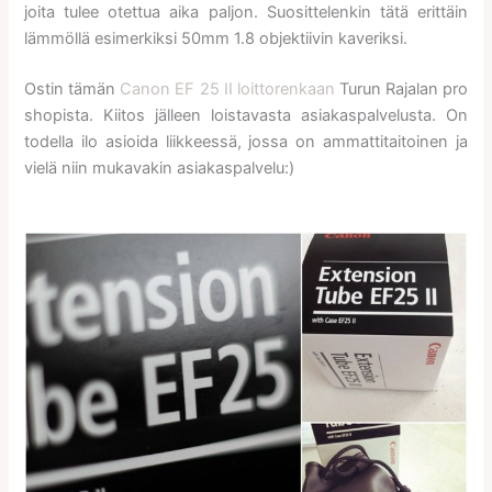
joita tulee otettua aika paljon. Suosittelenkin tätä erittäin
lämmöllä esimerkiksi 50mm 1.8 objektiivin kaveriksi.
Ostin tämän
Canon EF 25 II loittorenkaan
Turun Rajalan pro
shopista. Kiitos jälleen loistavasta asiakaspalvelusta. On
todella ilo asioida liikkeessä, jossa on ammattitaitoinen ja
vielä niin mukavakin asiakaspalvelu:)