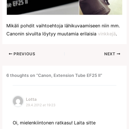
Mikäli pohdit vaihtoehtoja lähikuvaamiseen niin mm.
Canonin sivuilta löytyy muutamia erilaisia
vinkkejä
.
PREVIOUS
NEXT
6 thoughts on “Canon, Extension Tube EF25 II”
Lotta
29.4.2012 at 19:23
Oi, mielenkiintonen ratkasu! Laita sitte