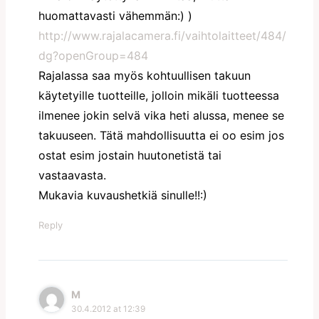
huomattavasti vähemmän:) )
http://www.rajalacamera.fi/vaihtolaitteet/484/
dg?openGroup=484
Rajalassa saa myös kohtuullisen takuun
käytetyille tuotteille, jolloin mikäli tuotteessa
ilmenee jokin selvä vika heti alussa, menee se
takuuseen. Tätä mahdollisuutta ei oo esim jos
ostat esim jostain huutonetistä tai
vastaavasta.
Mukavia kuvaushetkiä sinulle!!:)
Reply
M
30.4.2012 at 12:39