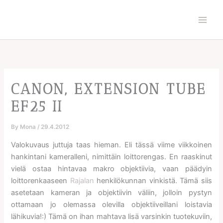
Skip
to
content
CANON, EXTENSION TUBE
EF25 II
By
Mona
/
29.4.2012
Valokuvaus juttuja taas hieman. Eli tässä viime viikkoinen
hankintani kameralleni, nimittäin loittorengas. En raaskinut
vielä ostaa hintavaa makro objektiivia, vaan päädyin
loittorenkaaseen
Rajalan
henkilökunnan vinkistä. Tämä siis
asetetaan kameran ja objektiivin väliin, jolloin pystyn
ottamaan jo olemassa olevilla objektiiveillani loistavia
lähikuvia!:) Tämä on ihan mahtava lisä varsinkin tuotekuviin,