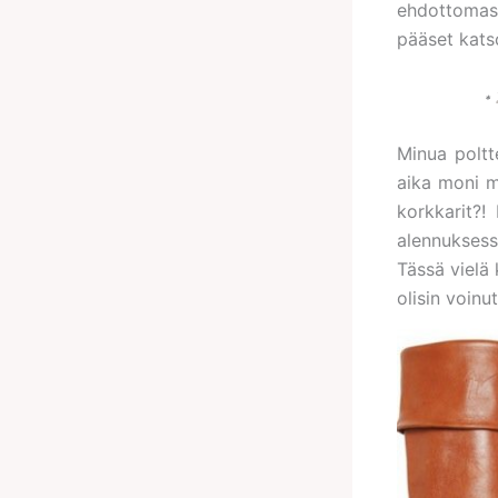
ehdottomast
pääset kat
*
Minua poltte
aika moni m
korkkarit?!
alennuksessa
Tässä vielä 
olisin voinut