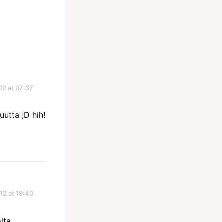
12 at 07:37
uutta ;D hih!
12 at 19:40
olta