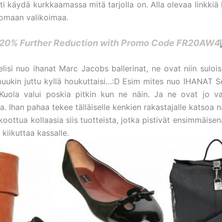
i käydä kurkkaamassa mitä tarjolla on. Alla olevaa linkkiä 
somaan valikoimaa.
20% Further Reduction with Promo Code FR20AW4
lisi nuo ihanat Marc Jacobs ballerinat, ne ovat niin suloise
uukin juttu kyllä houkuttaisi…:D Esim mites nuo IHANAT S
 Kuola valui poskia pitkin kun ne näin. Ja ne ovat jo v
. Ihan pahaa tekee tälläiselle kenkien rakastajalle katsoa 
koottua kollaasia siis tuotteista, jotka pistivät ensimmäisen
 kiikuttaa kassalle.