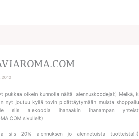
AVIAROMA.COM
4.2012
yt pukkaa oikein kunnolla näitä alennuskoodeja!:) Meikä, k
in nyt joutuu kyllä tovin pidättäytymään muista shoppail
lle siis alekoodia ihanaakin ihanampan yhteist
A.COM sivulle!!:)
aa siis 20% alennuksen jo alennetuista tuotteista!!: