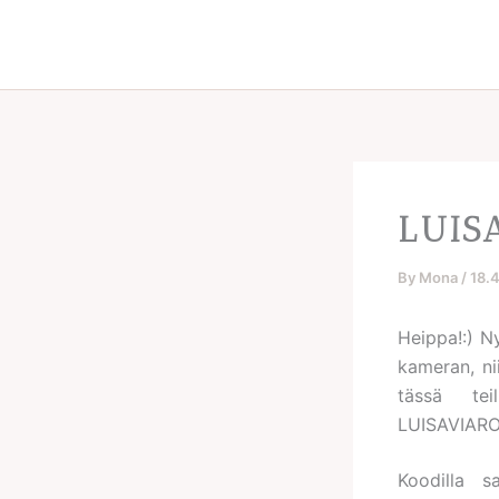
Skip
to
content
LUIS
By
Mona
/
18.
Heippa!:) N
kameran, ni
tässä tei
LUISAVIAROM
Koodilla s