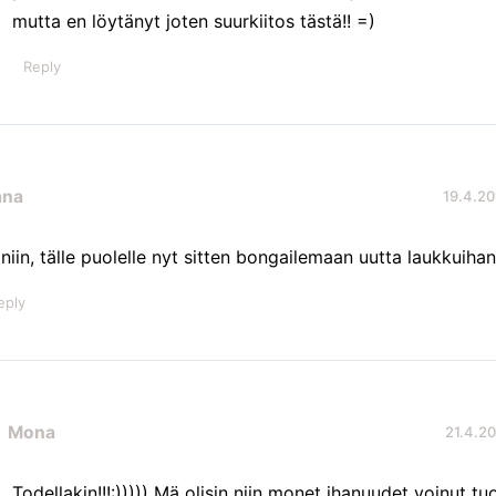
mutta en löytänyt joten suurkiitos tästä!! =)
Reply
ana
19.4.20
niin, tälle puolelle nyt sitten bongailemaan uutta laukkuihan
eply
Mona
21.4.20
Todellakin!!!:))))) Mä olisin niin monet ihanuudet voinut tu