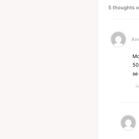
5 thoughts
An
Mo
50
se
R