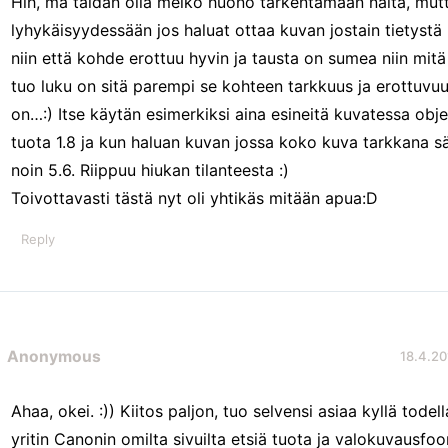
Hih, mä taidan olla melko huono tarkentamaan näitä, mutt
lyhykäisyydessään jos haluat ottaa kuvan jostain tietystä
niin että kohde erottuu hyvin ja tausta on sumea niin mit
tuo luku on sitä parempi se kohteen tarkkuus ja erottuvuu
on…:) Itse käytän esimerkiksi aina esineitä kuvatessa objek
tuota 1.8 ja kun haluan kuvan jossa koko kuva tarkkana s
noin 5.6. Riippuu hiukan tilanteesta :)
Toivottavasti tästä nyt oli yhtikäs mitään apua:D
Reply
Anonymous
18.4.20
Ahaa, okei. :)) Kiitos paljon, tuo selvensi asiaa kyllä todell
yritin Canonin omilta sivuilta etsiä tuota ja valokuvausfoo