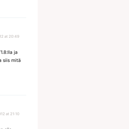
12 at 20:49
.8:lla ja
 siis mitä
12 at 21:10