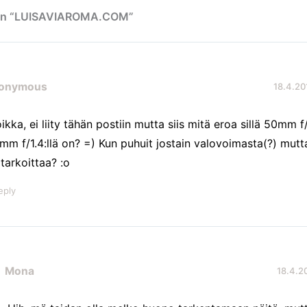
 on “LUISAVIAROMA.COM”
onymous
18.4.20
ikka, ei liity tähän postiin mutta siis mitä eroa sillä 50mm f/1
mm f/1.4:llä on? =) Kun puhuit jostain valovoimasta(?) mutta
 tarkoittaa? :o
eply
Mona
18.4.20