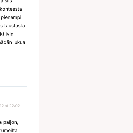
a siis
 kohteesta
ä pienempi
s taustasta
tiivini
äädän lukua
12 at 22:02
a paljon,
rumeilta