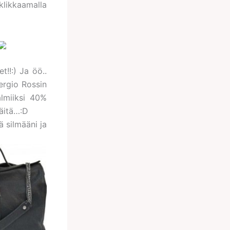
klikkaamalla
t!!:) Ja öö..
ergio Rossin
almiiksi 40%
näitä…:D
ä silmääni ja