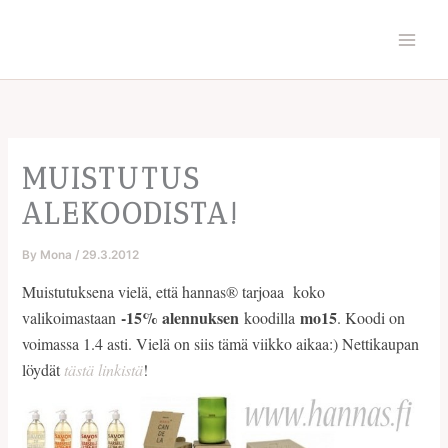
Skip
to
content
MUISTUTUS
ALEKOODISTA!
By
Mona
/
29.3.2012
Muistutuksena vielä, että hannas® tarjoaa koko
-15% alennuksen
mo15
valikoimastaan
koodilla
. Koodi on
voimassa 1.4 asti. Vielä on siis tämä viikko aikaa:) Nettikaupan
löydät
tästä linkistä
!