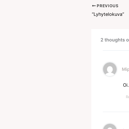
PREVIOUS
“Lyhytelokuva”
2 thoughts o
Mi
Oi
R