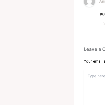
Ann
Ku
R
Leave a
Your email 
Type
here..