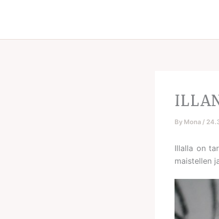
Skip
to
content
ILLA
By
Mona
/
24.
Illalla on t
maistellen j