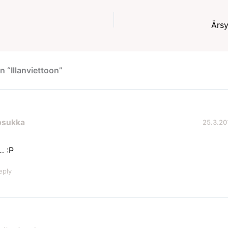
Ärsy
n “Illanviettoon”
psukka
25.3.20
… :P
eply