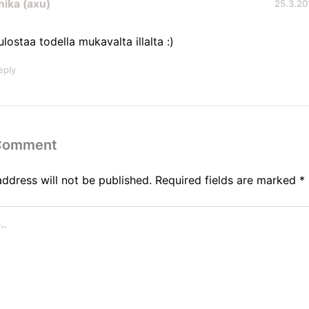
ika (axu)
25.3.20
ulostaa todella mukavalta illalta :)
eply
 Comment
address will not be published.
Required fields are marked
*