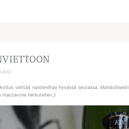
NVIETTOON
3.2012
arkoitus viettää naisteniltaa hyvässä seurassa. Mahdollisest
a maccarone herkutellen.;)