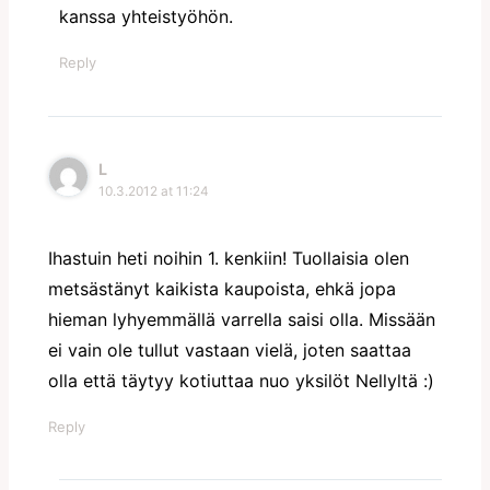
kanssa yhteistyöhön.
Reply
L
10.3.2012 at 11:24
Ihastuin heti noihin 1. kenkiin! Tuollaisia olen
metsästänyt kaikista kaupoista, ehkä jopa
hieman lyhyemmällä varrella saisi olla. Missään
ei vain ole tullut vastaan vielä, joten saattaa
olla että täytyy kotiuttaa nuo yksilöt Nellyltä :)
Reply