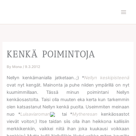
Skip
to
content
KENKÄ POIMINTOJA
By
Mona
/
9.3.2012
Nellyn kenkämanialla jatketaan..;) *
Nellyn keskipisteenä
ovat nyt kengät. Mainonta ja puhe niiden ympärillä on nyt
kuumimmillaan. Tässä minun poimintani Nellyn
kenkäosastolta. Taisi olla muuten eka kerta kun tarkemmin
olen katsastanut Nellyn kenkä puolta. Useimmiten meinaan
nuo *
Luisaviaroman
tai *
Mytheresan
kenkäosastot
vievät voiton;) Itse taidan siis olla ihan heikkona kalliisiin
merkkikenkiin, vaikkei niitä ihan joka kuukausi voikkaan
hankkia;) Mutta kyllä Nellylläkin löytyi vaikka miten kauniita