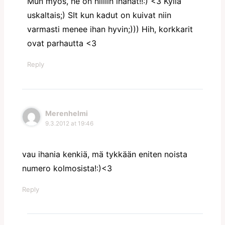
Mun myös, ne on niiiiin ihanat!!:) <3 Kyllä
uskaltais;) SIt kun kadut on kuivat niin
varmasti menee ihan hyvin;))) Hih, korkkarit
ovat parhautta <3
Reply
Merenhelmi
9.3.2012 at 19:46
vau ihania kenkiä, mä tykkään eniten noista
numero kolmosista!:)<3
Reply