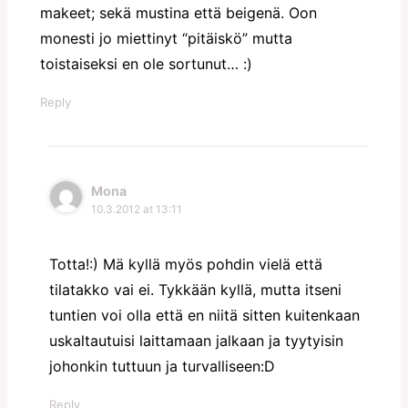
makeet; sekä mustina että beigenä. Oon
monesti jo miettinyt “pitäiskö” mutta
toistaiseksi en ole sortunut… :)
Reply
Mona
10.3.2012 at 13:11
Totta!:) Mä kyllä myös pohdin vielä että
tilatakko vai ei. Tykkään kyllä, mutta itseni
tuntien voi olla että en niitä sitten kuitenkaan
uskaltautuisi laittamaan jalkaan ja tyytyisin
johonkin tuttuun ja turvalliseen:D
Reply