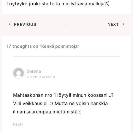
Löytyykö joukosta teitä miellyttäviä malleja?:)
PREVIOUS
NEXT
17 thoughts on “Kenkä poimintoja”
Selena
9.3.2012 at 09:18
Mahtaakohan nro 1 löytyä minun koossani…?
Villi veikkaus ei. :) Mutta ne voisin hankkia
ilman suurempaa miettimistä :)
Reply