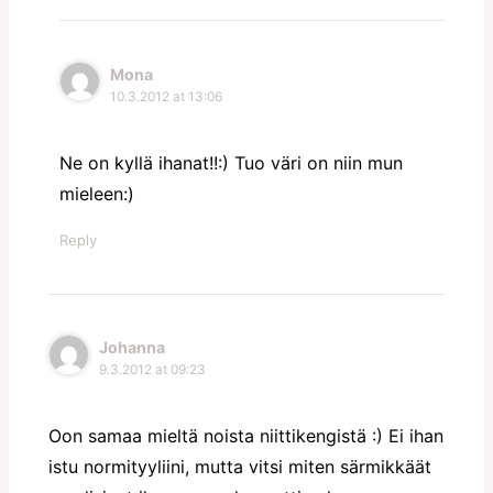
Mona
10.3.2012 at 13:06
Ne on kyllä ihanat!!:) Tuo väri on niin mun
mieleen:)
Reply
Johanna
9.3.2012 at 09:23
Oon samaa mieltä noista niittikengistä :) Ei ihan
istu normityyliini, mutta vitsi miten särmikkäät