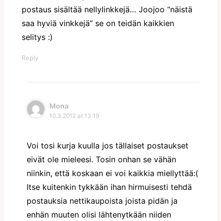
postaus sisältää nellylinkkejä… Joojoo “näistä
saa hyviä vinkkejä” se on teidän kaikkien
selitys :)
Reply
Mona
10.3.2012 at 13:19
Voi tosi kurja kuulla jos tällaiset postaukset
eivät ole mieleesi. Tosin onhan se vähän
niinkin, että koskaan ei voi kaikkia miellyttää:(
Itse kuitenkin tykkään ihan hirmuisesti tehdä
postauksia nettikaupoista joista pidän ja
enhän muuten olisi lähtenytkään niiden