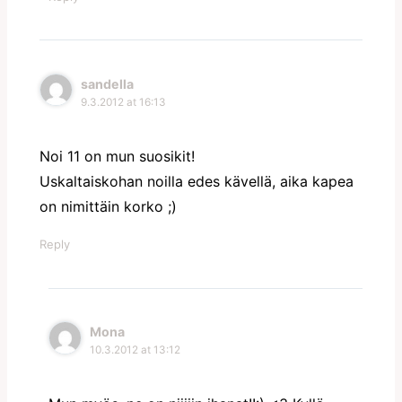
sandella
9.3.2012 at 16:13
Noi 11 on mun suosikit!
Uskaltaiskohan noilla edes kävellä, aika kapea
on nimittäin korko ;)
Reply
Mona
10.3.2012 at 13:12