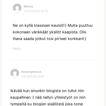
Mona
10.3.2012 at 13:13
Ne on kyllä klassisen kauniit!:) Multa puuttuu
kokonaan värikkäät yksilöt kaapista. Olis
ihana saada jotkut tosi pirteet korkkarit:)
Reply
Anonymous
9.3.2012 at 22:55
Ikävää kun sinunkin blogista on tullut niin
kaupallinen :( nää nellyn yhteistyöt on niin
tympeitä ku blogien sisällöstä joka toine