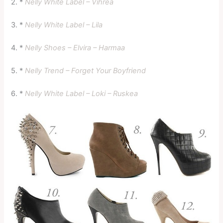
2. *
Nelly White Label – Vihreä
3. *
Nelly White Label – Lila
4. *
Nelly Shoes – Elvira – Harmaa
5. *
Nelly Trend – Forget Your Boyfriend
6. *
Nelly White Label – Loki – Ruskea