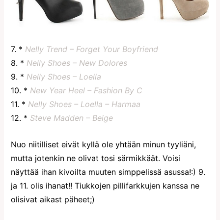
7. *
Nelly Trend – Forget Your Boyfriend
8. *
Nelly Shoes – New Dolores
9. *
Nelly Shoes – Loella
10. *
New Year Heel – Fashion By C
11. *
Nelly Shoes – Loella – Harmaa
12. *
Steve Madden – Beige
Nuo niitilliset eivät kyllä ole yhtään minun tyyliäni,
mutta jotenkin ne olivat tosi särmikkäät. Voisi
näyttää ihan kivoilta muuten simppelissä asussa!:) 9.
ja 11. olis ihanat!! Tiukkojen pillifarkkujen kanssa ne
olisivat aikast päheet;)