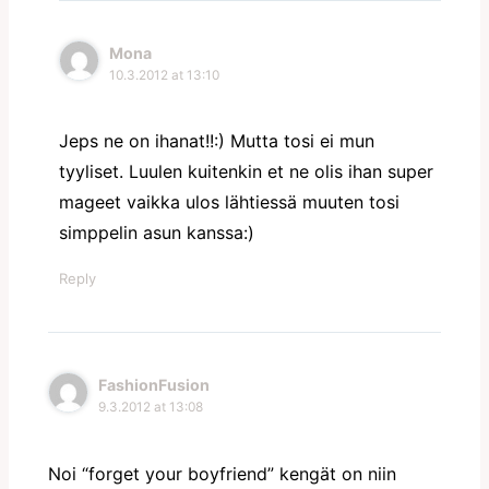
Mona
10.3.2012 at 13:10
Jeps ne on ihanat!!:) Mutta tosi ei mun
tyyliset. Luulen kuitenkin et ne olis ihan super
mageet vaikka ulos lähtiessä muuten tosi
simppelin asun kanssa:)
Reply
FashionFusion
9.3.2012 at 13:08
Noi “forget your boyfriend” kengät on niin