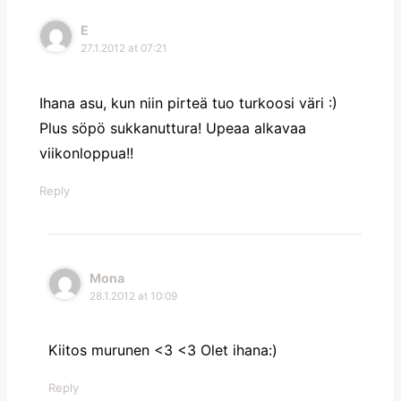
E
27.1.2012 at 07:21
Ihana asu, kun niin pirteä tuo turkoosi väri :)
Plus söpö sukkanuttura! Upeaa alkavaa
viikonloppua!!
Reply
Mona
28.1.2012 at 10:09
Kiitos murunen <3 <3 Olet ihana:)
Reply