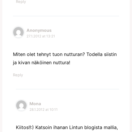
Reply
Anonymous
27.1.2012 at 13:21
Miten olet tehnyt tuon nutturan? Todella siistin
ja kivan näköinen nuttura!
Reply
Mona
28.1.2012 at 10:11
Kiitos!!:) Katsoin ihanan Lintun blogista mallia,