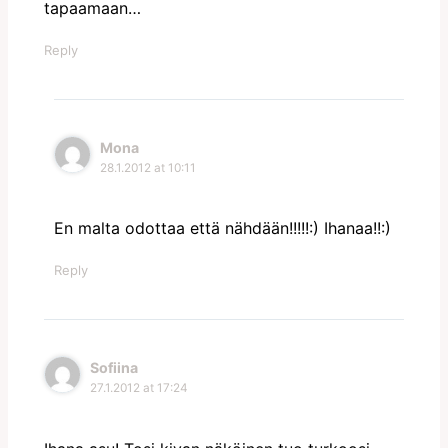
tapaamaan…
Reply
Mona
28.1.2012 at 10:11
En malta odottaa että nähdään!!!!!:) Ihanaa!!:)
Reply
Sofiina
27.1.2012 at 17:24