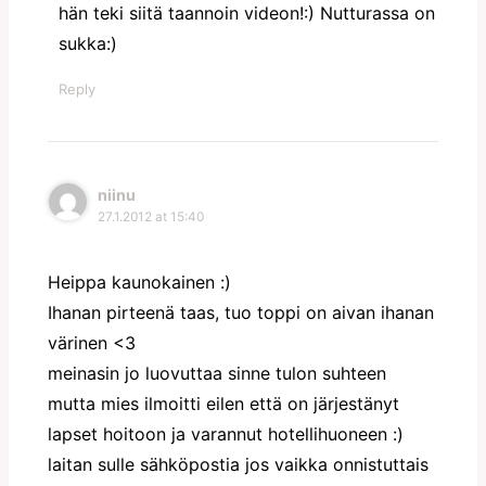
hän teki siitä taannoin videon!:) Nutturassa on
sukka:)
Reply
niinu
27.1.2012 at 15:40
Heippa kaunokainen :)
Ihanan pirteenä taas, tuo toppi on aivan ihanan
värinen <3
meinasin jo luovuttaa sinne tulon suhteen
mutta mies ilmoitti eilen että on järjestänyt
lapset hoitoon ja varannut hotellihuoneen :)
laitan sulle sähköpostia jos vaikka onnistuttais