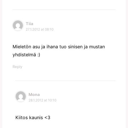
Tiia
27.1.2012 at 08:10
Mieletön asu ja ihana tuo sinisen ja mustan
yhdistelmä :)
Reply
Mona
28.1.2012 at 10:10
Kiitos kaunis <3