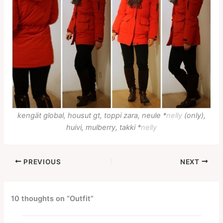
kengät global, housut gt, toppi zara, neule *
nelly
(only),
huivi, mulberry, takki *
nelly
PREVIOUS
NEXT
10 thoughts on “Outfit”