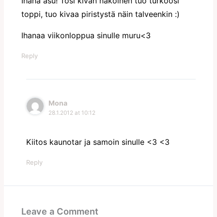
Ihana asu! Tosi kivan näköinen tuo turkoosi
toppi, tuo kivaa piristystä näin talveenkin :)
Ihanaa viikonloppua sinulle muru<3
Reply
Mona
28.1.2012 at 10:12
Kiitos kaunotar ja samoin sinulle <3 <3
Reply
Leave a Comment