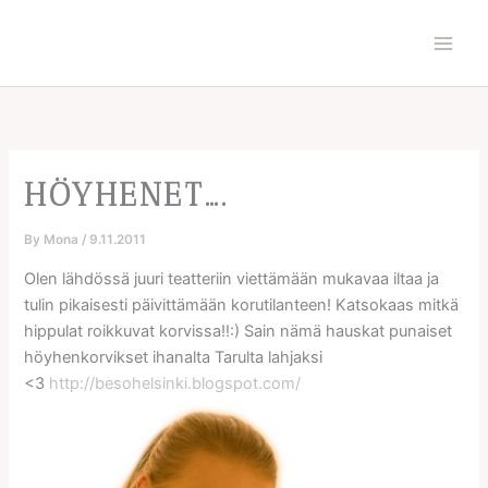
Skip
to
content
HÖYHENET….
By
Mona
/
9.11.2011
Olen lähdössä juuri teatteriin viettämään mukavaa iltaa ja
tulin pikaisesti päivittämään korutilanteen! Katsokaas mitkä
hippulat roikkuvat korvissa!!:) Sain nämä hauskat punaiset
höyhenkorvikset ihanalta Tarulta lahjaksi
<3
http://besohelsinki.blogspot.com/