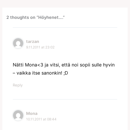
2 thoughts on “Höyhenet….”
tarzan
9.11.2011 at 23:02
Nätti Mona<3 ja vitsi, että noi sopii sulle hyvin
– vaikka itse sanonkin! ;D
Reply
Mona
10.11.2011 at 08:44