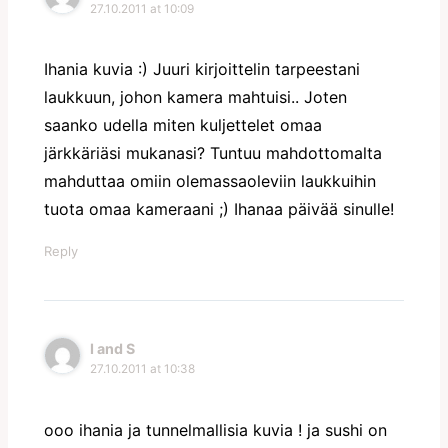
27.10.2011 at 10:09
Ihania kuvia :) Juuri kirjoittelin tarpeestani
laukkuun, johon kamera mahtuisi.. Joten
saanko udella miten kuljettelet omaa
järkkäriäsi mukanasi? Tuntuu mahdottomalta
mahduttaa omiin olemassaoleviin laukkuihin
tuota omaa kameraani ;) Ihanaa päivää sinulle!
Reply
I and S
27.10.2011 at 10:38
ooo ihania ja tunnelmallisia kuvia ! ja sushi on