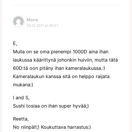
Mona
30.10.2011 at 06:37
E,
Mulla on se oma pienempi 1000D aina ihan
laukussa käärittynä johonkin huiviin, mutta tätä
60D:tä oon pitäny ihan kameralaukussa.:)
Kameralaukun kanssa sitä on helppo raijata
mukana:)
I and S,
Sushi tosiaa on ihan super hyvää;)
Reetta,
No niinpä!!;) Koukuttava harrastus:)