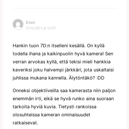
Enni
27.10.2011 at 12:07
Hankin tuon 7D:n itselleni kesällä. On kyllä
todella ihana ja kaikinpuolin hyvä kamera! Sen
verran arvokas kyllä, että tekisi mieli hankkia
kaveriksi joku halvempi järkkäri, jota uskaltaisi
juhlissa mukana kannella. Älytöntäkö? :DD
Onneksi objektiiveilla saa kamerasta niin paljon
enemmän irti, eikä se hyvä runko aina suoraan
tarkoita hyviä kuvia. Tietysti rankoissa
olosuhteissa kameran ominaisuudet
ratkaisevat.