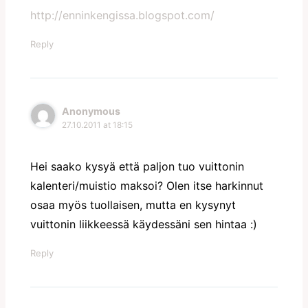
http://enninkengissa.blogspot.com/
Reply
Anonymous
27.10.2011 at 18:15
Hei saako kysyä että paljon tuo vuittonin
kalenteri/muistio maksoi? Olen itse harkinnut
osaa myös tuollaisen, mutta en kysynyt
vuittonin liikkeessä käydessäni sen hintaa :)
Reply