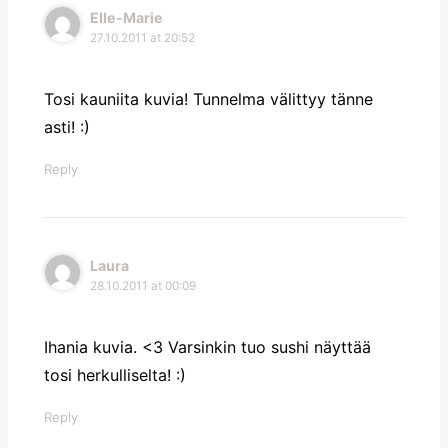
Elle-Marie
27.10.2011 at 20:52
Tosi kauniita kuvia! Tunnelma välittyy tänne
asti! :)
Reply
Laura
28.10.2011 at 00:09
Ihania kuvia. <3 Varsinkin tuo sushi näyttää
tosi herkulliselta! :)
Reply