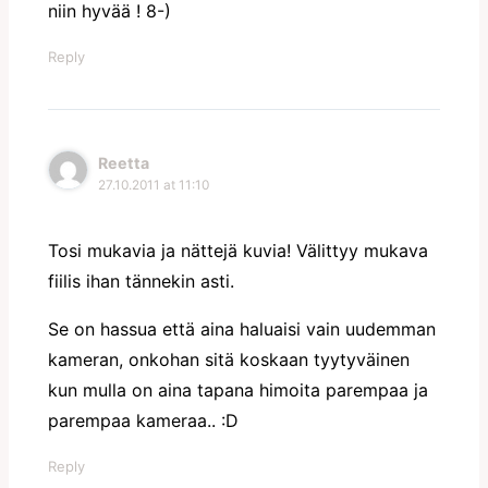
niin hyvää ! 8-)
Reply
Reetta
27.10.2011 at 11:10
Tosi mukavia ja nättejä kuvia! Välittyy mukava
fiilis ihan tännekin asti.
Se on hassua että aina haluaisi vain uudemman
kameran, onkohan sitä koskaan tyytyväinen
kun mulla on aina tapana himoita parempaa ja
parempaa kameraa.. :D
Reply