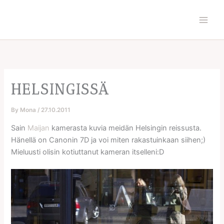
Skip
to
content
HELSINGISSÄ
By
Mona
/
27.10.2011
Sain
Maijan
kamerasta kuvia meidän Helsingin reissusta.
Hänellä on Canonin 7D ja voi miten rakastuinkaan siihen;)
Mieluusti olisin kotiuttanut kameran itselleni:D