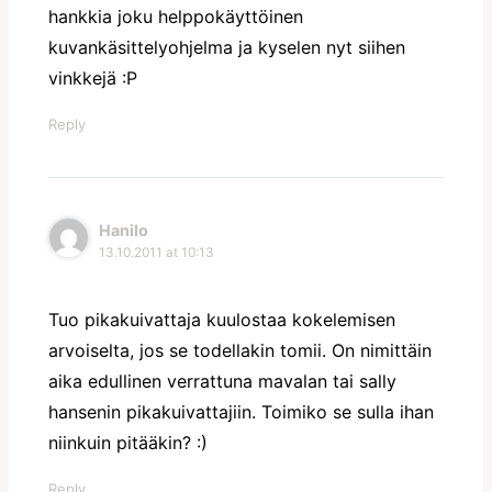
hankkia joku helppokäyttöinen
kuvankäsittelyohjelma ja kyselen nyt siihen
vinkkejä :P
Reply
Hanilo
13.10.2011 at 10:13
Tuo pikakuivattaja kuulostaa kokelemisen
arvoiselta, jos se todellakin tomii. On nimittäin
aika edullinen verrattuna mavalan tai sally
hansenin pikakuivattajiin. Toimiko se sulla ihan
niinkuin pitääkin? :)
Reply