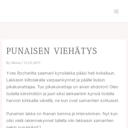
Skip
to
content
PUNAISEN VIEHÄTYS
By
Mona
/
13.10.2011
Yves Rocherilta saamani kynsilakka pääsi heti kokeiluun.
Lakkasin kiiltolakalla varpaankynnet ja päälle lisäsin
pikakuivattajaa. Tuo pikakuivattaja on aivan ehdoton! Olen
todella kärsimätön ja juuri siksi lakkaankin kynsiä todella
harvoin kirkkailla väreillä, ne kun ovat samantien sotkuiset.
Punainen lakka on ihanan tumma ja intensiivinen. Nyt kun
olisi vielä rakennekynnet tallella niin lakkaisin samantien
nekin punaisiksi!:)