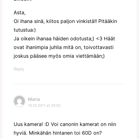
Asta,
Oi ihana sinä, kiitos paljon vinkistä!! Pitääkin
tutustua:)
Ja oikein ihanaa häiden odotusta;) <3 Häät
ovat ihanimpia juhlia mitä on, toivottavasti
joskus pääsee myös omia viettämään;)
Reply
Maria
16.10.2011 at 20:05
Uus kamera! :D Voi canonin kamerat on niin
hyviä. Minkähän hintanen toi 60D on?