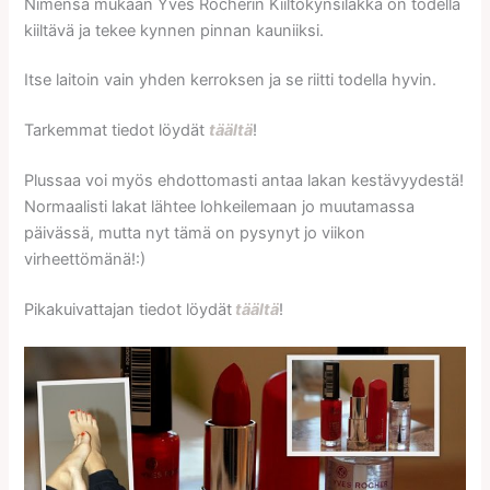
Nimensä mukaan Yves Rocherin Kiiltokynsilakka on todella
kiiltävä ja tekee kynnen pinnan kauniiksi.
Itse laitoin vain yhden kerroksen ja se riitti todella hyvin.
Tarkemmat tiedot löydät
täältä
!
Plussaa voi myös ehdottomasti antaa lakan kestävyydestä!
Normaalisti lakat lähtee lohkeilemaan jo muutamassa
päivässä, mutta nyt tämä on pysynyt jo viikon
virheettömänä!:)
Pikakuivattajan tiedot löydät
täältä
!