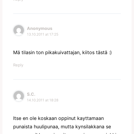
Anonymous
13.10.2011 at 17:25
Mä tilasin ton pikakuivattajan, kiitos tästä :)
Reply
S.C.
14.10.2011 at 18:28
Itse en ole koskaan oppinut kayttamaan
punaista huulipunaa, mutta kynsilakkana se