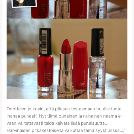
Odottelen jo kovin, että pääsen testaamaan huulille tuota
ihanaa punaa!:) Nyt tämä punainen ja nuhainen naama ei
vaan valitettavasti taida kaivata lisää punaisuutta..
Harvinaisen pitkäkestoiselta vaikuttaa tämä syysflunssa..:/