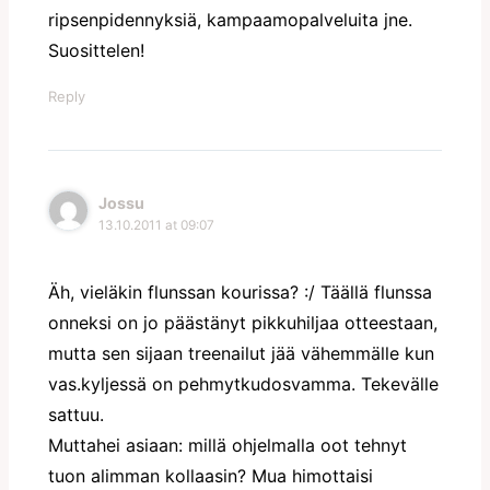
ripsenpidennyksiä, kampaamopalveluita jne.
Suosittelen!
Reply
Jossu
13.10.2011 at 09:07
Äh, vieläkin flunssan kourissa? :/ Täällä flunssa
onneksi on jo päästänyt pikkuhiljaa otteestaan,
mutta sen sijaan treenailut jää vähemmälle kun
vas.kyljessä on pehmytkudosvamma. Tekevälle
sattuu.
Muttahei asiaan: millä ohjelmalla oot tehnyt
tuon alimman kollaasin? Mua himottaisi