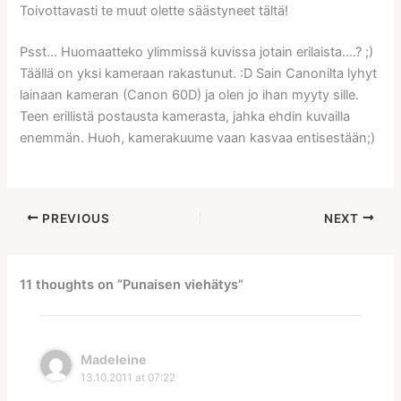
Toivottavasti te muut olette säästyneet tältä!
Psst… Huomaatteko ylimmissä kuvissa jotain erilaista….? ;)
Täällä on yksi kameraan rakastunut. :D Sain Canonilta lyhyt
lainaan kameran (Canon 60D) ja olen jo ihan myyty sille.
Teen erillistä postausta kamerasta, jahka ehdin kuvailla
enemmän. Huoh, kamerakuume vaan kasvaa entisestään;)
PREVIOUS
NEXT
11 thoughts on “Punaisen viehätys”
Madeleine
13.10.2011 at 07:22