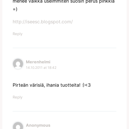
menee vaikka useimmiten suosin perus pinkkia
=)
http://iseesc.blogspot.com/
Reply
Merenhelmi
14.10.2011 at 18:42
Pirteän värisiä, ihania tuotteita! :)<3
Reply
Anonymous