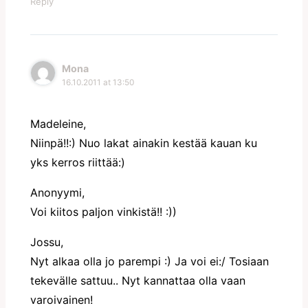
Reply
Mona
16.10.2011 at 13:50
Madeleine,
Niinpä!!:) Nuo lakat ainakin kestää kauan ku
yks kerros riittää:)
Anonyymi,
Voi kiitos paljon vinkistä!! :))
Jossu,
Nyt alkaa olla jo parempi :) Ja voi ei:/ Tosiaan
tekevälle sattuu.. Nyt kannattaa olla vaan
varoivainen!