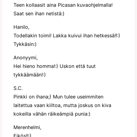
Teen kollaasit aina Picasan kuvaohjelmalla!
Saat sen ihan netistä:)
Hanilo,
Todellakin toimi! Lakka kuivui ihan hetkessä!!:)
Tykkäsin:)
Anonyymi,
Hei hieno homma!:) Uskon että tuut
tykkäämään!:)
S.C.
Pinkki on ihana;) Mun tulee useimmiten
laitettua vaan kiiltoa, mutta joskus on kiva
kokeilla vähän räikeämpiä punia:)
Merenhelmi,
Eikös!!:)