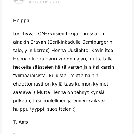
14.10.2011 at 23:09
Heippa,
tosi hyvä LCN-kynsien tekijä Turussa on
ainakin Bravan (Eerikinkadulla Semiburgerin
talo, ylin kerros) Henna Uusilehto. Kävin itse
Hennan luona parin vuoden ajan, mutta tällä
hetkellä säästelen häitä varten ja siksi karsin
“ylimääräisistä” kuluista…mutta häihin
ehdottomasti on kyllä taas kunnon kynnet
saatava :) Mutta Henna on tehnyt kynsiä
pitkään, tosi huolellinen ja ennen kaikkea
huippu tyyppi, suosittelen :)
T. Asta