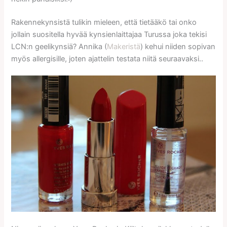
Rakennekynsistä tulikin mieleen, että tietääkö tai onko
jollain suositella hyvää kynsienlaittajaa Turussa joka tekisi
LCN:n geelikynsiä? Annika (
Makeristä
) kehui niiden sopivan
myös allergisille, joten ajattelin testata niitä seuraavaksi..