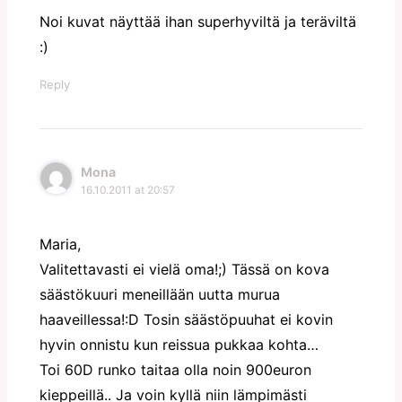
Noi kuvat näyttää ihan superhyviltä ja teräviltä
:)
Reply
Mona
16.10.2011 at 20:57
Maria,
Valitettavasti ei vielä oma!;) Tässä on kova
säästökuuri meneillään uutta murua
haaveillessa!:D Tosin säästöpuuhat ei kovin
hyvin onnistu kun reissua pukkaa kohta…
Toi 60D runko taitaa olla noin 900euron
kieppeillä.. Ja voin kyllä niin lämpimästi