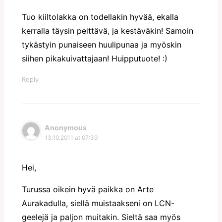
Tuo kiiltolakka on todellakin hyvää, ekalla
kerralla täysin peittävä, ja kestäväkin! Samoin
tykästyin punaiseen huulipunaa ja myöskin
siihen pikakuivattajaan! Huipputuote! :)
Reply
Anonymous
13.10.2011 at 07:39
Hei,
Turussa oikein hyvä paikka on Arte
Aurakadulla, siellä muistaakseni on LCN-
geelejä ja paljon muitakin. Sieltä saa myös