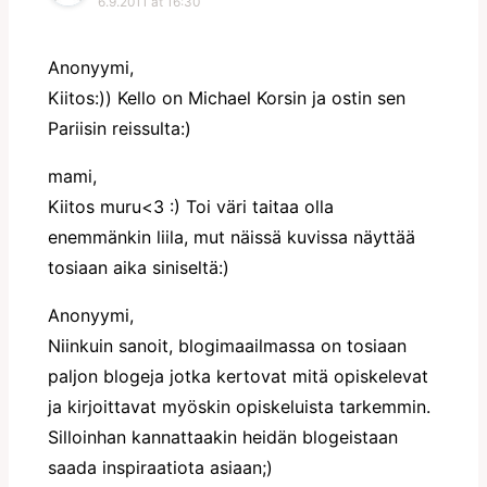
6.9.2011 at 16:30
Anonyymi,
Kiitos:)) Kello on Michael Korsin ja ostin sen
Pariisin reissulta:)
mami,
Kiitos muru<3 :) Toi väri taitaa olla
enemmänkin liila, mut näissä kuvissa näyttää
tosiaan aika siniseltä:)
Anonyymi,
Niinkuin sanoit, blogimaailmassa on tosiaan
paljon blogeja jotka kertovat mitä opiskelevat
ja kirjoittavat myöskin opiskeluista tarkemmin.
Silloinhan kannattaakin heidän blogeistaan
saada inspiraatiota asiaan;)