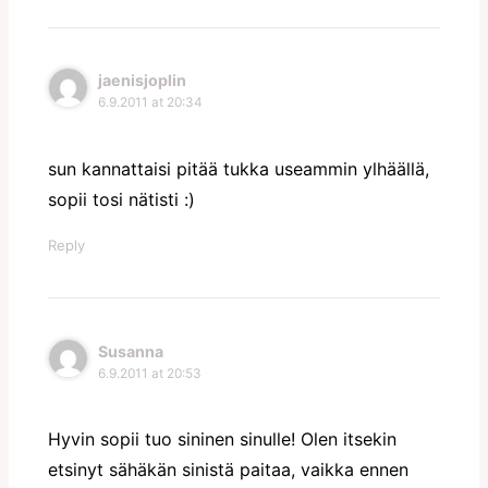
jaenisjoplin
6.9.2011 at 20:34
sun kannattaisi pitää tukka useammin ylhäällä,
sopii tosi nätisti :)
Reply
Susanna
6.9.2011 at 20:53
Hyvin sopii tuo sininen sinulle! Olen itsekin
etsinyt sähäkän sinistä paitaa, vaikka ennen