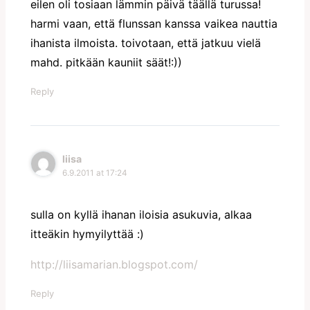
eilen oli tosiaan lämmin päivä täällä turussa!
harmi vaan, että flunssan kanssa vaikea nauttia
ihanista ilmoista. toivotaan, että jatkuu vielä
mahd. pitkään kauniit säät!:))
Reply
liisa
6.9.2011 at 17:24
sulla on kyllä ihanan iloisia asukuvia, alkaa
itteäkin hymyilyttää :)
http://liisamarian.blogspot.com/
Reply