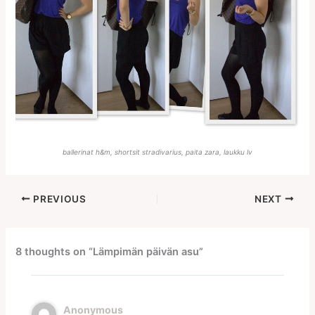
ballerinat h&m, shortsit stradivarius, paita zara, laukku lv
PREVIOUS
NEXT
8 thoughts on “Lämpimän päivän asu”
Anonymous