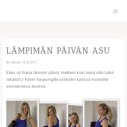
Skip
to
content
LÄMPIMÄN PÄIVÄN ASU
By
Mona
/
6.9.2011
Eilen oli ihana lämmin päivä, melkein kuin kesä olisi tullut
takaisin;) Kävin kaupungilla ystäväni kanssa lounaalla
seuraavassa asussa.