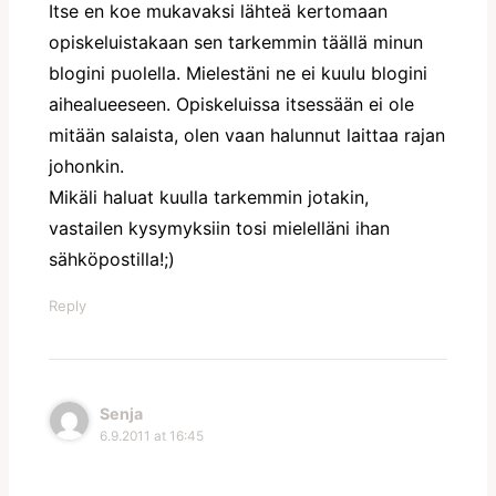
Itse en koe mukavaksi lähteä kertomaan
opiskeluistakaan sen tarkemmin täällä minun
blogini puolella. Mielestäni ne ei kuulu blogini
aihealueeseen. Opiskeluissa itsessään ei ole
mitään salaista, olen vaan halunnut laittaa rajan
johonkin.
Mikäli haluat kuulla tarkemmin jotakin,
vastailen kysymyksiin tosi mielelläni ihan
sähköpostilla!;)
Reply
Senja
6.9.2011 at 16:45