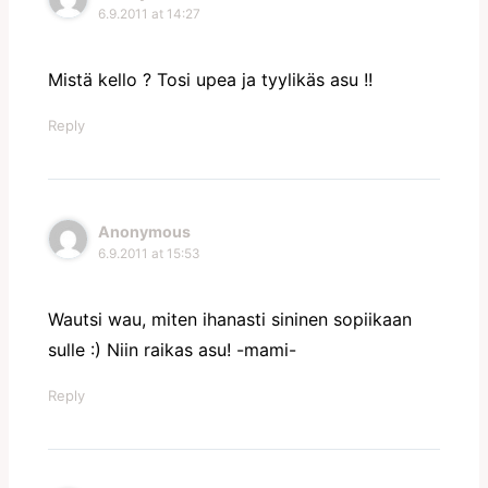
6.9.2011 at 14:27
Mistä kello ? Tosi upea ja tyylikäs asu !!
Reply
Anonymous
6.9.2011 at 15:53
Wautsi wau, miten ihanasti sininen sopiikaan
sulle :) Niin raikas asu! -mami-
Reply