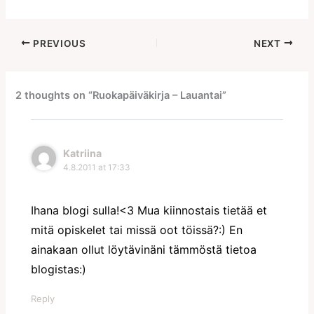
PREVIOUS
NEXT
2 thoughts on “Ruokapäiväkirja – Lauantai”
Katriina
4.8.2011 at 17:33
Ihana blogi sulla!<3 Mua kiinnostais tietää et
mitä opiskelet tai missä oot töissä?:) En
ainakaan ollut löytävinäni tämmöstä tietoa
blogistas:)
Reply