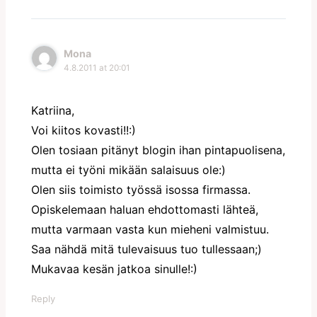
Mona
4.8.2011 at 20:01
Katriina,
Voi kiitos kovasti!!:)
Olen tosiaan pitänyt blogin ihan pintapuolisena,
mutta ei työni mikään salaisuus ole:)
Olen siis toimisto työssä isossa firmassa.
Opiskelemaan haluan ehdottomasti lähteä,
mutta varmaan vasta kun mieheni valmistuu.
Saa nähdä mitä tulevaisuus tuo tullessaan;)
Mukavaa kesän jatkoa sinulle!:)
Reply