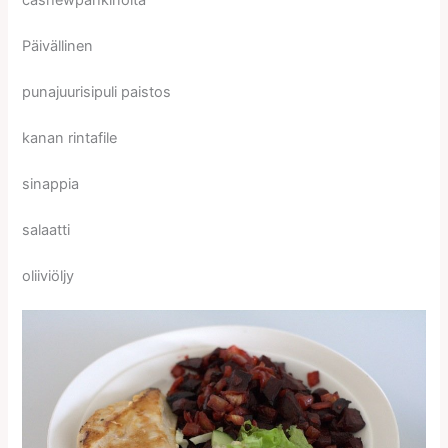
cashewpähkinöitä
Päivällinen
punajuurisipuli paistos
kanan rintafile
sinappia
salaatti
oliiviöljy