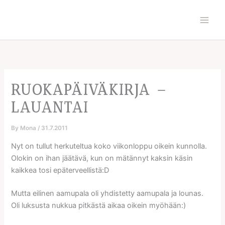
Skip
to
content
RUOKAPÄIVÄKIRJA –
LAUANTAI
By
Mona
/
31.7.2011
Nyt on tullut herkuteltua koko viikonloppu oikein kunnolla.
Olokin on ihan jäätävä, kun on mätännyt kaksin käsin
kaikkea tosi epäterveellistä:D
Mutta eilinen aamupala oli yhdistetty aamupala ja lounas.
Oli luksusta nukkua pitkästä aikaa oikein myöhään:)