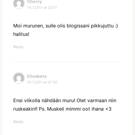
Cherry
14.7.2011 at 22:51
Moi murunen, sulle olis blogissani pikkujuttu :)
halitus!
Reply
Elisabete
16.7.2011 at 07:30
Ensi viikolla nähdään muru! Olet varmaan niin
ruskeakin!! Ps. Muskeli mimmi oot ihana <3
Reply