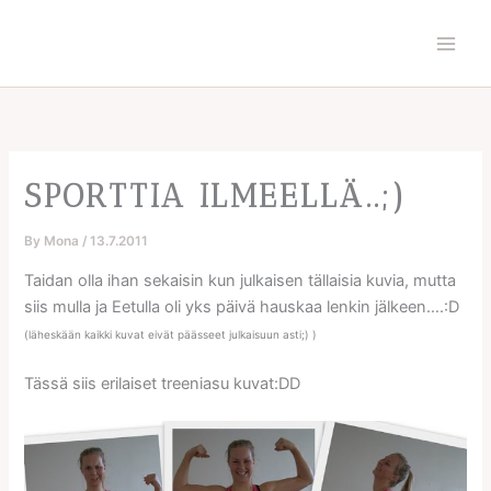
Skip
to
content
SPORTTIA ILMEELLÄ..;)
By
Mona
/
13.7.2011
Taidan olla ihan sekaisin kun julkaisen tällaisia kuvia, mutta
siis mulla ja Eetulla oli yks päivä hauskaa lenkin jälkeen….:D
(läheskään kaikki kuvat eivät päässeet julkaisuun asti;) )
Tässä siis erilaiset treeniasu kuvat:DD