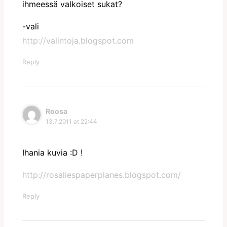
ihmeessä valkoiset sukat?
-vali
http://valintoja.blogspot.com
Reply
Roosa
13.7.2011 at 22:44
Ihania kuvia :D !
http://rosaliespaperplanes.blogspot.com/
Reply