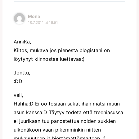
Mona
18.7.2011 at 19:51
AnniKa,
Kiitos, mukava jos pienestä blogistani on
löytynyt kiinnostaa luettavaa:)
Jonttu,
:DD
vali,
Hahha:D Ei oo tosiaan sukat ihan mätsi muun
asun kanssa:D Täytyy todeta että treeniasussa
ei juurikaan tuu panostettua noiden sukkien
ulkonäköön vaan pikemminkin niitten
mukavuuteen ja hiertämättömyyteen. :)