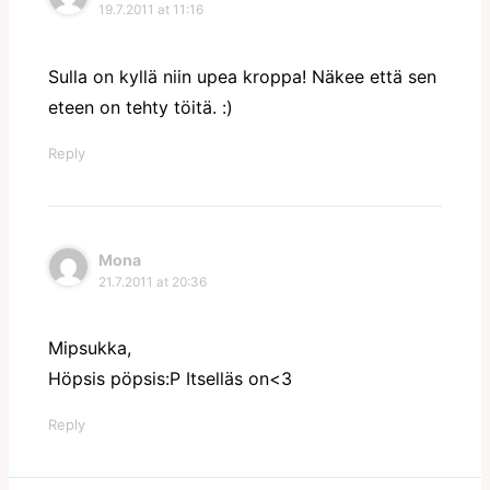
19.7.2011 at 11:16
Sulla on kyllä niin upea kroppa! Näkee että sen
eteen on tehty töitä. :)
Reply
Mona
21.7.2011 at 20:36
Mipsukka,
Höpsis pöpsis:P Itselläs on<3
Reply