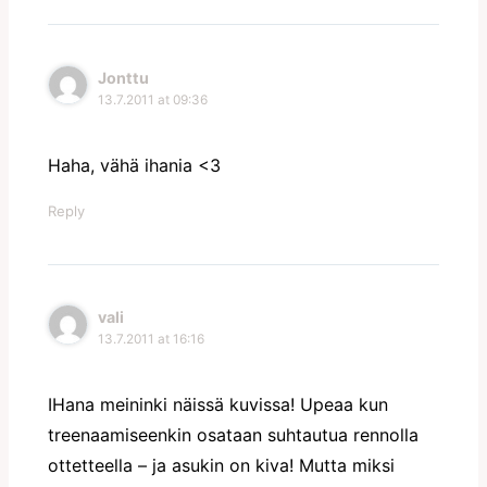
Jonttu
13.7.2011 at 09:36
Haha, vähä ihania <3
Reply
vali
13.7.2011 at 16:16
IHana meininki näissä kuvissa! Upeaa kun
treenaamiseenkin osataan suhtautua rennolla
ottetteella – ja asukin on kiva! Mutta miksi