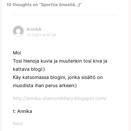
10 thoughts on “Sporttia ilmeellä..;)”
AnnikA
13.7.2011 at 07:38
Moi
Tosi hienoja kuvia ja muutenkin tosi kiva ja
kattava blogi:)
Käy katsomassa blogini, jonka sisältö on
muodista ihan perus arkeen:)
http://annika-diamonddiary.blogspot.com/
t: Annika
Reply