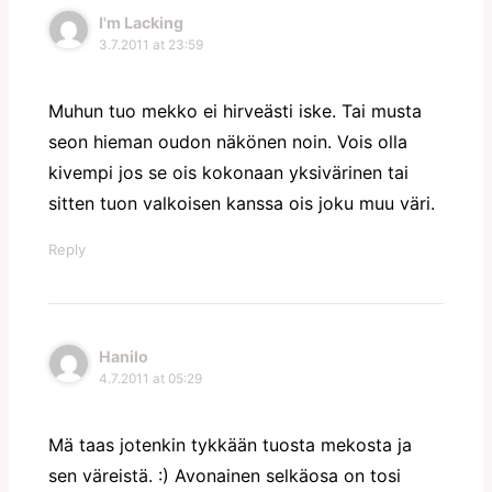
I'm Lacking
3.7.2011 at 23:59
Muhun tuo mekko ei hirveästi iske. Tai musta
seon hieman oudon näkönen noin. Vois olla
kivempi jos se ois kokonaan yksivärinen tai
sitten tuon valkoisen kanssa ois joku muu väri.
Reply
Hanilo
4.7.2011 at 05:29
Mä taas jotenkin tykkään tuosta mekosta ja
sen väreistä. :) Avonainen selkäosa on tosi