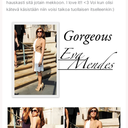
hauskasti sitä jotain mekkoon. I love it!! <3 Voi kun olisi
kätevä käsistään niin voisi taikoa tuollaisen itselleenkin:)