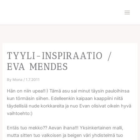
Skip
to
content
TYYLI-INSPIRAATIO /
EVA MENDES
By
Mona
/
1.7.2011
Hän on niin upea!!:) Tämä asu sai minut täysin pauloihinsa
kun törmäsin siihen. Edelleenkin kaipaan kaappiini niitä
täydellisiä nude korkkareita ja nuo Evan olisivat oikein hyvä
vaihtoehto:)
Entäs tuo mekko?? Aevan ihana!!! Yksinkertainen malli,
mutta sitten tuo valkoisen ja beigen väri yhdistelmä tuo