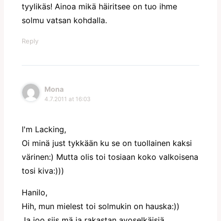
tyylikäs! Ainoa mikä häiritsee on tuo ihme
solmu vatsan kohdalla.
Reply
Mona
4.7.2011 at 16:03
I'm Lacking,
Oi minä just tykkään ku se on tuollainen kaksi
värinen:) Mutta olis toi tosiaan koko valkoisena
tosi kiva:)))
Hanilo,
Hih, mun mielest toi solmukin on hauska:))
Ja joo siis mä ja rakastan avoselkäisiä