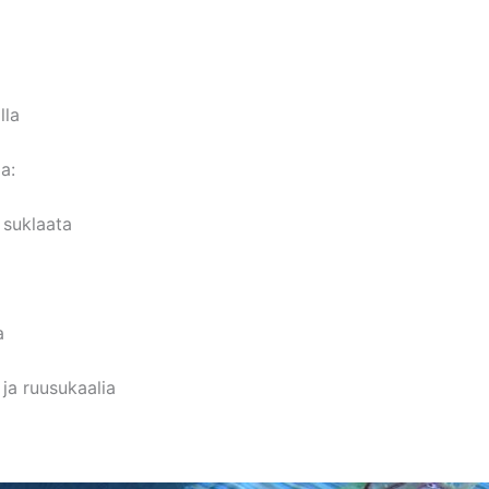
lla
a:
 suklaata
a
ja ruusukaalia