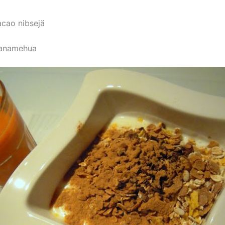
acao nibsejä
kanamehua