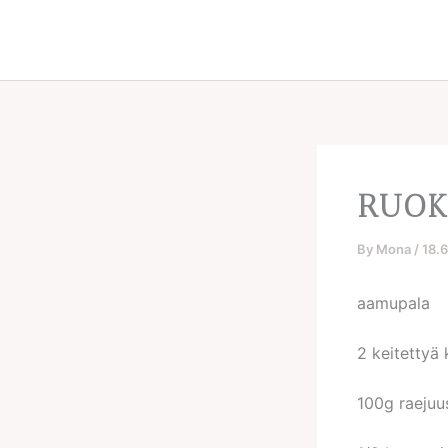
Skip
to
content
RUOK
By
Mona
/
18.
aamupala
2 keitettyä
100g raejuu