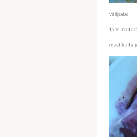
välipala:
1prk maitor
mustikoita 