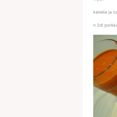
kanelia ja c
n 2dl pork