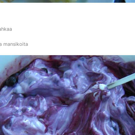
ahkaa
ja mansikoita