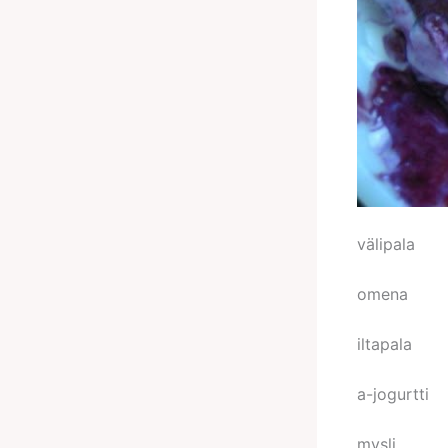
välipala
omena
iltapala
a-jogurtti
mysli