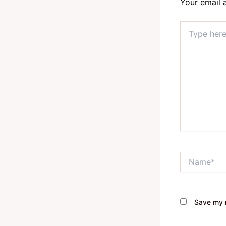
Your email 
Type
here..
Name*
Save my n