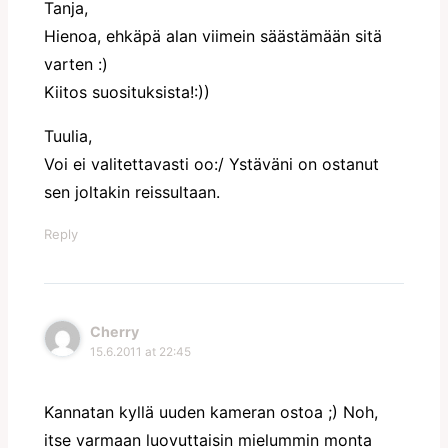
Tanja,
Hienoa, ehkäpä alan viimein säästämään sitä
varten :)
Kiitos suosituksista!:))
Tuulia,
Voi ei valitettavasti oo:/ Ystäväni on ostanut
sen joltakin reissultaan.
Reply
Cherry
15.6.2011 at 22:45
Kannatan kyllä uuden kameran ostoa ;) Noh,
itse varmaan luovuttaisin mielummin monta