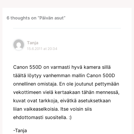
6 thoughts on “Päivän asut”
Tanja
15.6.2011 at 20:34
Canon 550D on varmasti hyvä kamera sillä
täältä löytyy vanhemman mallin Canon 500D
onnellinen omistaja. En ole joutunut pettymään
vekottimeen vielä kertaakaan tähän mennessä,
kuvat ovat tarkkoja, eivätkä asetuksetkaan
liian vaikeaselkoisia. Itse voisin siis
ehdottomasti suositella. :)
-Tanja