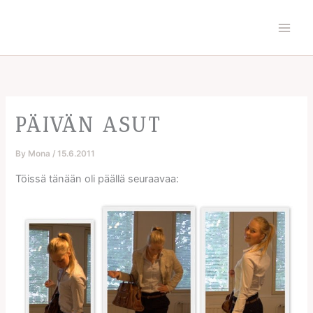
Skip
to
content
PÄIVÄN ASUT
By
Mona
/
15.6.2011
Töissä tänään oli päällä seuraavaa: