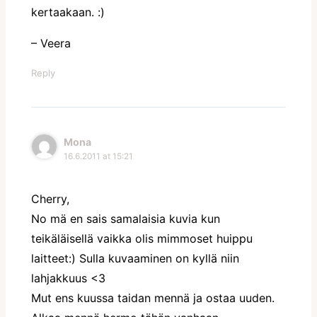
kertaakaan. :)
– Veera
Reply
Mona
16.6.2011 at 15:21
Cherry,
No mä en sais samalaisia kuvia kun
teikäläisellä vaikka olis mimmoset huippu
laitteet:) Sulla kuvaaminen on kyllä niin
lahjakkuus <3
Mut ens kuussa taidan mennä ja ostaa uuden.