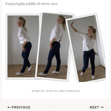
Kaupungilla päällä oli rento asu:
kengät hm, farkut hm, paita stradivarius
PREVIOUS
NEXT