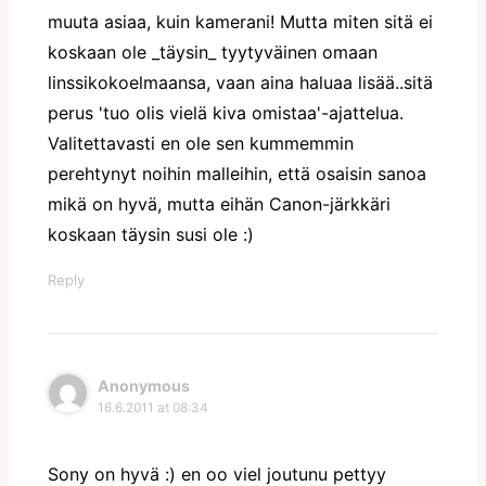
muuta asiaa, kuin kamerani! Mutta miten sitä ei
koskaan ole _täysin_ tyytyväinen omaan
linssikokoelmaansa, vaan aina haluaa lisää..sitä
perus 'tuo olis vielä kiva omistaa'-ajattelua.
Valitettavasti en ole sen kummemmin
perehtynyt noihin malleihin, että osaisin sanoa
mikä on hyvä, mutta eihän Canon-järkkäri
koskaan täysin susi ole :)
Reply
Anonymous
16.6.2011 at 08:34
Sony on hyvä :) en oo viel joutunu pettyy