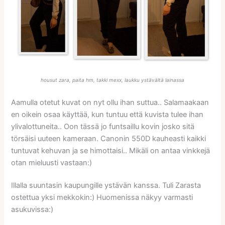
housut zara, paita hm, takki mexx, laukku ystävältä lainassa
Aamulla otetut kuvat on nyt ollu ihan suttua.. Salamaakaan
en oikein osaa käyttää, kun tuntuu että kuvista tulee ihan
ylivalottuneita.. Oon tässä jo funtsaillu kovin josko sitä
törsäisi uuteen kameraan. Canonin 550D kauheasti kaikki
tuntuvat kehuvan ja se himottaisi.. Mikäli on antaa vinkkejä
otan mieluusti vastaan:)
Illalla suuntasin kaupungille ystävän kanssa. Tuli Zarasta
ostettua yksi mekkokin:) Huomenissa näkyy varmasti
asukuvissa:)